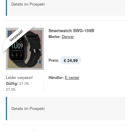
Details im Prospekt
Smartwatch SWG-159B
Verpasst!
Marke:
Denver
Preis:
€ 24,99
Leider verpasst!
Händler:
E center
Gültig:
21.06. -
27.06.
Details im Prospekt