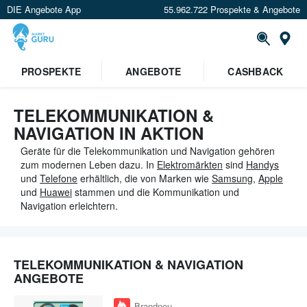
DIE Angebote App
55.962.722 Prospekte & Angebote
St
×
PROSPEKTE
ANGEBOTE
CASHBACK
Verrate uns deinen Standort um
Angebote in deiner Nähe
zu
sehen.
TELEKOMMUNIKATION &
NAVIGATION IN AKTION
Standort festlegen
Geräte für die Telekommunikation und Navigation gehören
zum modernen Leben dazu. In
Elektromärkten
sind
Handys
und
Telefone
erhältlich, die von Marken wie
Samsung
,
Apple
und
Huawei
stammen und die Kommunikation und
Navigation erleichtern.
TELEKOMMUNIKATION & NAVIGATION
ANGEBOTE
Brandneu