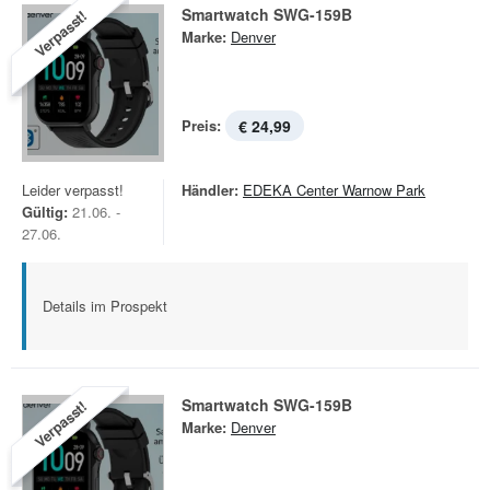
Smartwatch SWG-159B
Verpasst!
Marke:
Denver
Preis:
€ 24,99
Leider verpasst!
Händler:
EDEKA Center Warnow Park
Gültig:
21.06. -
27.06.
Details im Prospekt
Smartwatch SWG-159B
Verpasst!
Marke:
Denver