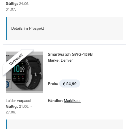
Gültig:
24.06. -
01.07.
Details im Prospekt
Smartwatch SWG-159B
Verpasst!
Marke:
Denver
Preis:
€ 24,99
Leider verpasst!
Händler:
Marktkauf
Gültig:
21.06. -
27.06.