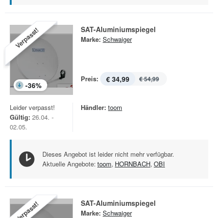
SAT-Aluminiumspiegel
Verpasst!
Marke:
Schwaiger
Preis:
€ 34,99
€ 54,99
-
36
%
Leider verpasst!
Händler:
toom
Gültig:
26.04. -
02.05.
Dieses Angebot ist leider nicht mehr verfügbar.
Aktuelle Angebote:
toom
,
HORNBACH
,
OBI
SAT-Aluminiumspiegel
Verpasst!
Marke:
Schwaiger