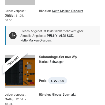
Leider verpasst!
Händler:
Netto Marken-Discount
Gültig:
31.05. -
06.06.
Dieses Angebot ist leider nicht mehr verfügbar.
Aktuelle Angebote:
PENNY
,
ALDI SÜD
,
Netto Marken-Discount
Solaranlage-Set 860 Wp
Verpasst!
Marke:
Schwaiger
Preis:
€ 279,00
Leider verpasst!
Händler:
Globus Baumarkt
Gültig:
12.04. -
18.04.