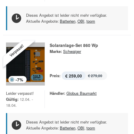
Dieses Angebot ist leider nicht mehr verfügbar.
Aktuelle Angebote:
Batterien
,
OBI
,
toom
Solaranlage-Set 860 Wp
Verpasst!
Marke:
Schwaiger
Preis:
€ 259,00
€ 279,00
-
7
%
Leider verpasst!
Händler:
Globus Baumarkt
Gültig:
12.04. -
18.04.
Dieses Angebot ist leider nicht mehr verfügbar.
Aktuelle Angebote:
Batterien
,
OBI
,
toom