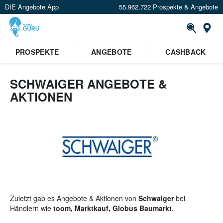
DIE Angebote App
55.962.722 Prospekte & Angebote
St
×
PROSPEKTE
ANGEBOTE
CASHBACK
Verrate uns deinen Standort um
Angebote in deiner Nähe
zu
sehen.
SCHWAIGER ANGEBOTE &
AKTIONEN
Standort festlegen
Zuletzt gab es Angebote & Aktionen von
Schwaiger
bei
Händlern wie
toom, Marktkauf, Globus Baumarkt
.