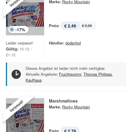
Verpasst!
Marke:
Rocky Mountain
Preis:
€ 2,49
€ 2,99
-
17
%
Leider verpasst!
Händler:
dodenhof
Gültig:
15.12. -
21.12.
Dieses Angebot ist leider nicht mehr verfügbar.
Aktuelle Angebote:
Fruchtgummi
,
Thomas Philipps
,
Kaufhaus
Marshmallows
Verpasst!
Marke:
Rocky Mountain
Preis:
€ 2,79