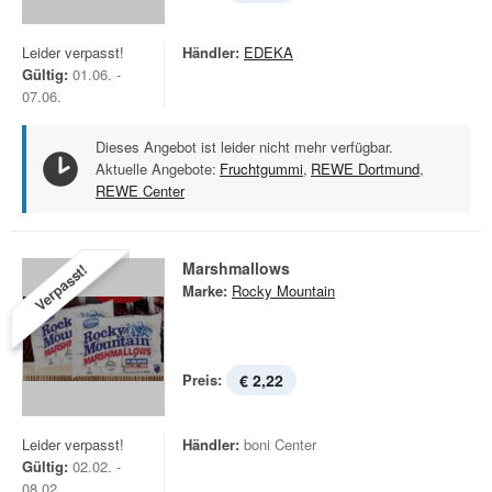
Leider verpasst!
Händler:
EDEKA
Gültig:
01.06. -
07.06.
Dieses Angebot ist leider nicht mehr verfügbar.
Aktuelle Angebote:
Fruchtgummi
,
REWE Dortmund
,
REWE Center
Marshmallows
Verpasst!
Marke:
Rocky Mountain
Preis:
€ 2,22
Leider verpasst!
Händler:
boni Center
Gültig:
02.02. -
08.02.