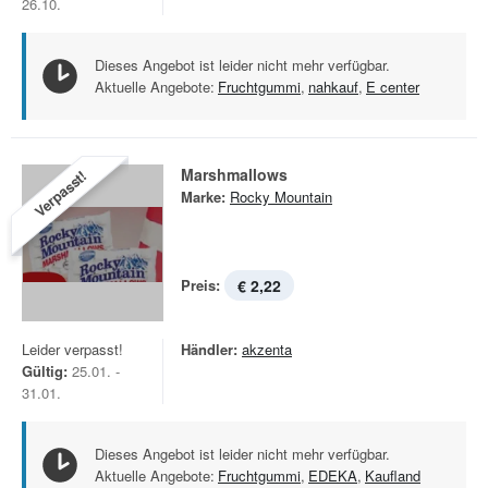
26.10.
Dieses Angebot ist leider nicht mehr verfügbar.
Aktuelle Angebote:
Fruchtgummi
,
nahkauf
,
E center
Marshmallows
Verpasst!
Marke:
Rocky Mountain
Preis:
€ 2,22
Leider verpasst!
Händler:
akzenta
Gültig:
25.01. -
31.01.
Dieses Angebot ist leider nicht mehr verfügbar.
Aktuelle Angebote:
Fruchtgummi
,
EDEKA
,
Kaufland