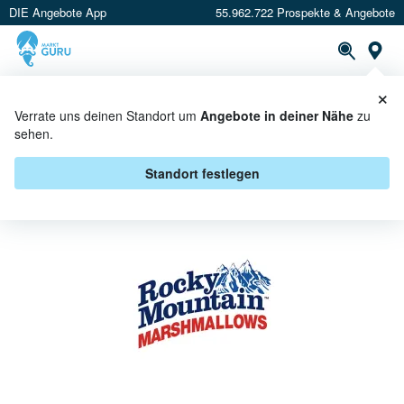
DIE Angebote App
55.962.722 Prospekte & Angebote
St
×
PROSPEKTE
ANGEBOTE
CASHBACK
Verrate uns deinen Standort um
Angebote in deiner Nähe
zu
sehen.
ROCKY MOUNTAIN ANGEBOTE &
AKTIONEN
Standort festlegen