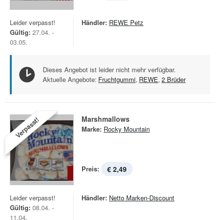
Leider verpasst!
Händler:
REWE Petz
Gültig:
27.04. -
03.05.
Dieses Angebot ist leider nicht mehr verfügbar.
Aktuelle Angebote:
Fruchtgummi
,
REWE
,
2 Brüder
Marshmallows
Verpasst!
Marke:
Rocky Mountain
Preis:
€ 2,49
Leider verpasst!
Händler:
Netto Marken-Discount
Gültig:
08.04. -
11.04.