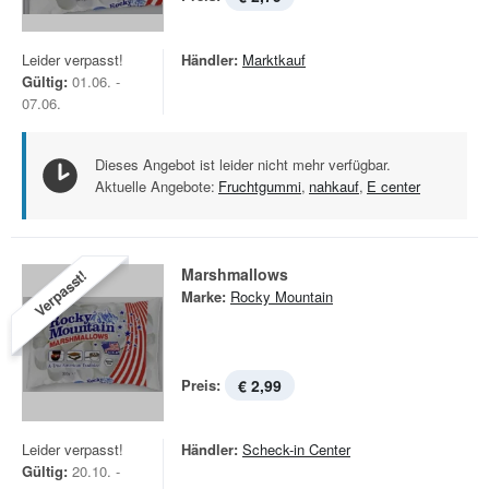
Leider verpasst!
Händler:
Marktkauf
Gültig:
01.06. -
07.06.
Dieses Angebot ist leider nicht mehr verfügbar.
Aktuelle Angebote:
Fruchtgummi
,
nahkauf
,
E center
Marshmallows
Verpasst!
Marke:
Rocky Mountain
Preis:
€ 2,99
Leider verpasst!
Händler:
Scheck-in Center
Gültig:
20.10. -