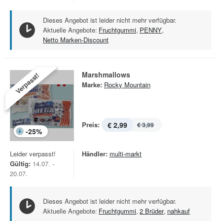
Dieses Angebot ist leider nicht mehr verfügbar.
Aktuelle Angebote:
Fruchtgummi
,
PENNY
,
Netto Marken-Discount
Marshmallows
Verpasst!
Marke:
Rocky Mountain
Preis:
€ 2,99
€ 3,99
-
25
%
Leider verpasst!
Händler:
multi-markt
Gültig:
14.07. -
20.07.
Dieses Angebot ist leider nicht mehr verfügbar.
Aktuelle Angebote:
Fruchtgummi
,
2 Brüder
,
nahkauf