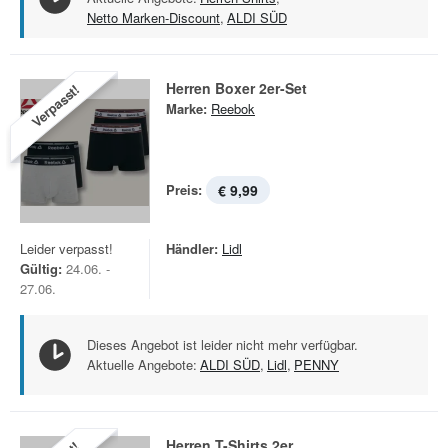
Netto Marken-Discount
,
ALDI SÜD
Herren Boxer 2er-Set
Verpasst!
Marke:
Reebok
Preis:
€ 9,99
Leider verpasst!
Händler:
Lidl
Gültig:
24.06. -
27.06.
Dieses Angebot ist leider nicht mehr verfügbar.
Aktuelle Angebote:
ALDI SÜD
,
Lidl
,
PENNY
Herren T-Shirts 2er