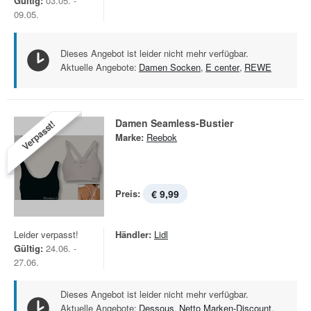
Gültig:
03.05. -
09.05.
Dieses Angebot ist leider nicht mehr verfügbar.
Aktuelle Angebote:
Damen Socken
,
E center
,
REWE
Damen Seamless-Bustier
Verpasst!
Marke:
Reebok
Preis:
€ 9,99
Leider verpasst!
Händler:
Lidl
Gültig:
24.06. -
27.06.
Dieses Angebot ist leider nicht mehr verfügbar.
Aktuelle Angebote:
Dessous
,
Netto Marken-Discount
,