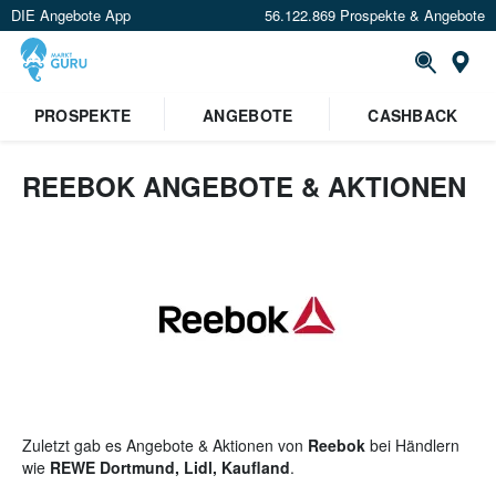
DIE Angebote App
56.122.869 Prospekte & Angebote
St
×
PROSPEKTE
ANGEBOTE
CASHBACK
Verrate uns deinen Standort um
Angebote in deiner Nähe
zu
sehen.
REEBOK ANGEBOTE & AKTIONEN
Standort festlegen
Zuletzt gab es Angebote & Aktionen von
Reebok
bei Händlern
wie
REWE Dortmund, Lidl, Kaufland
.