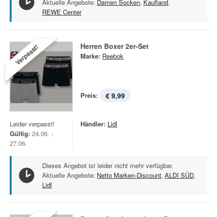
Aktuelle Angebote:
Damen Socken
,
Kaufland
,
REWE Center
Herren Boxer 2er-Set
Verpasst!
Marke:
Reebok
Preis:
€ 9,99
Leider verpasst!
Händler:
Lidl
Gültig:
24.06. -
27.06.
Dieses Angebot ist leider nicht mehr verfügbar.
Aktuelle Angebote:
Netto Marken-Discount
,
ALDI SÜD
,
Lidl