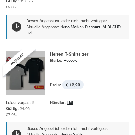
Gültig:
03.05. -
09.05.
Dieses Angebot ist leider nicht mehr verfügbar.
Aktuelle Angebote:
Netto Marken-Discount
,
ALDI SÜD
,
Lidl
Herren T-Shirts 2er
Verpasst!
Marke:
Reebok
Preis:
€ 12,99
Leider verpasst!
Händler:
Lidl
Gültig:
24.06. -
27.06.
Dieses Angebot ist leider nicht mehr verfügbar.
Aktuelle Angebote:
Herren Shirts
,