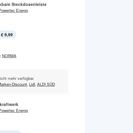
kbare Steckdosenleiste
Powertec Energy
€ 9,99
:
NORMA
nicht mehr verfügbar.
Marken-Discount
,
Lidl
,
ALDI SÜD
kraftwerk
Powertec Energy