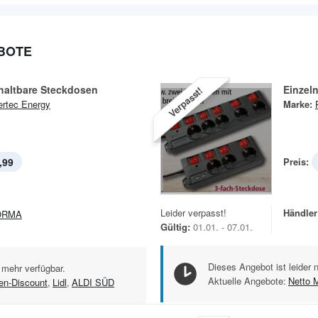
BOTE
haltbare Steckdosen
Einzel
Verpasst!
rtec Energy
Marke:
,99
Preis:
Leider verpasst!
Händler
ORMA
Gültig:
01.01. - 07.01.
Dieses Angebot ist leider 
 mehr verfügbar.
Aktuelle Angebote:
Netto 
en-Discount
,
Lidl
,
ALDI SÜD