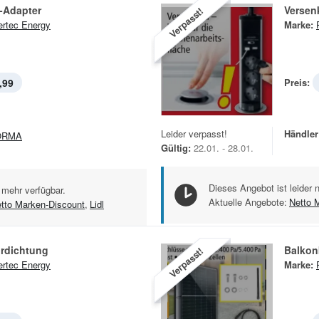
-Adapter
Versen
Verpasst!
rtec Energy
Marke:
,99
Preis:
Leider verpasst!
Händler
ORMA
Gültig:
22.01. - 28.01.
Dieses Angebot ist leider 
 mehr verfügbar.
Aktuelle Angebote:
Netto 
tto Marken-Discount
,
Lidl
ürdichtung
Balkon
Verpasst!
rtec Energy
Marke: