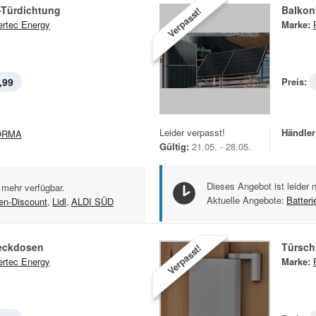
-Türdichtung
Balkon
Verpasst!
rtec Energy
Marke:
,99
Preis:
Leider verpasst!
Händler
ORMA
Gültig:
21.05. - 28.05.
Dieses Angebot ist leider 
 mehr verfügbar.
Aktuelle Angebote:
Batteri
en-Discount
,
Lidl
,
ALDI SÜD
teckdosen
Türsch
Verpasst!
rtec Energy
Marke: