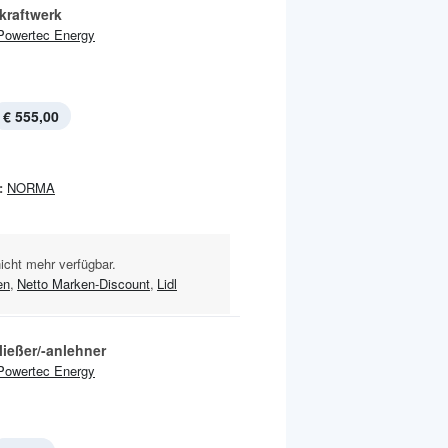
kraftwerk
Powertec Energy
€ 555,00
:
NORMA
nicht mehr verfügbar.
en
,
Netto Marken-Discount
,
Lidl
ließer/-anlehner
Powertec Energy