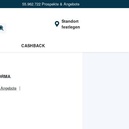
55.962.722 Prospekte & Angebote
Standort
festlegen
CASHBACK
ORMA
.
r Angebote