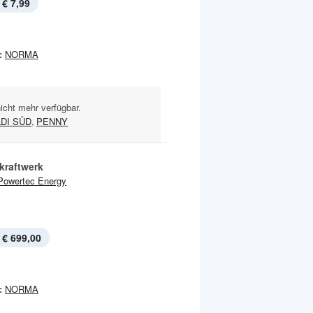
€ 7,99
:
NORMA
nicht mehr verfügbar.
DI SÜD
,
PENNY
kraftwerk
Powertec Energy
€ 699,00
:
NORMA