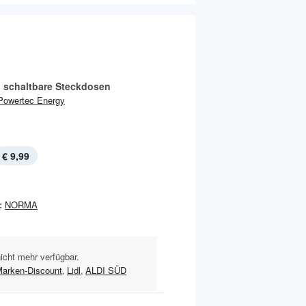
n schaltbare Steckdosen
Powertec Energy
€ 9,99
:
NORMA
nicht mehr verfügbar.
Marken-Discount
,
Lidl
,
ALDI SÜD