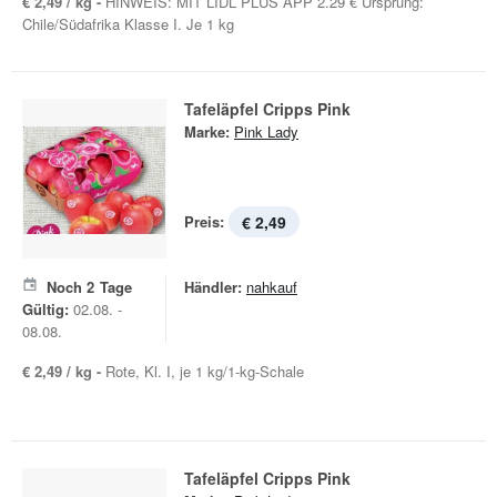
€ 2,49 / kg -
HINWEIS: MIT LIDL PLUS APP 2.29 € Ursprung:
Chile/Südafrika Klasse I. Je 1 kg
Tafeläpfel Cripps Pink
Marke:
Pink Lady
Preis:
€ 2,49
Noch
2
Tage
Händler:
nahkauf
Gültig:
02.08. -
08.08.
€ 2,49 / kg -
Rote, Kl. I, je 1 kg/1-kg-Schale
Tafeläpfel Cripps Pink