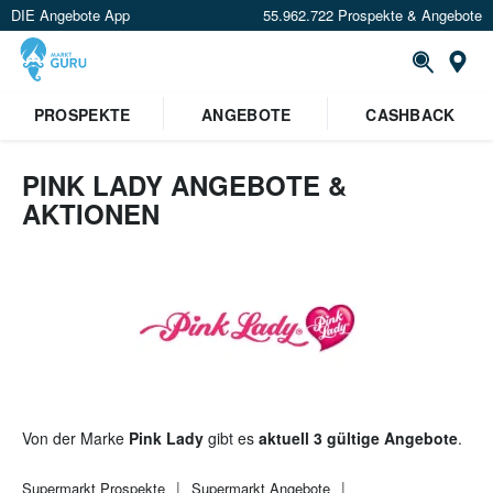
DIE Angebote App
55.962.722 Prospekte & Angebote
St
×
PROSPEKTE
ANGEBOTE
CASHBACK
Verrate uns deinen Standort um
Angebote in deiner Nähe
zu
sehen.
PINK LADY ANGEBOTE &
AKTIONEN
Standort festlegen
Von der Marke
Pink Lady
gibt es
aktuell 3 gültige Angebote
.
Supermarkt
Prospekte
Supermarkt
Angebote