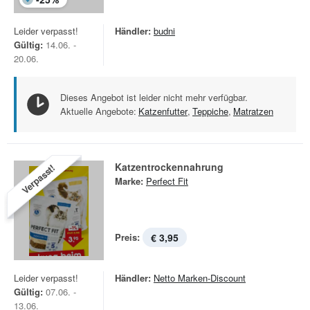
Leider verpasst!
Händler:
budni
Gültig:
14.06. -
20.06.
Dieses Angebot ist leider nicht mehr verfügbar.
Aktuelle Angebote:
Katzenfutter
,
Teppiche
,
Matratzen
Katzentrockennahrung
Verpasst!
Marke:
Perfect Fit
Preis:
€ 3,95
Leider verpasst!
Händler:
Netto Marken-Discount
Gültig:
07.06. -
13.06.