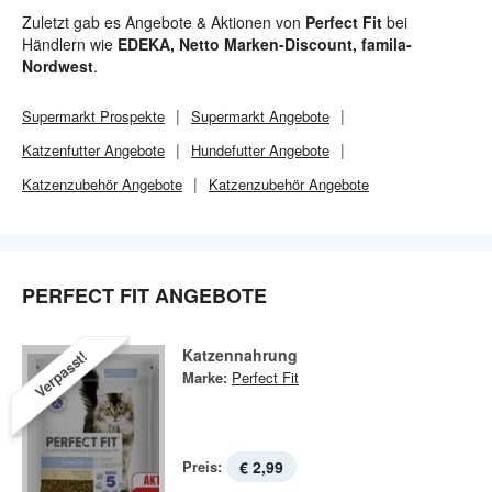
oder Alter abgedeckt. Perfect Fit ist als Trockenfutter und
Zuletzt gab es Angebote & Aktionen von
Perfect Fit
bei
Nassfutter erhältlich.
Händlern wie
EDEKA, Netto Marken-Discount, famila-
Nordwest
.
Supermarkt
Prospekte
Supermarkt
Angebote
Katzenfutter Angebote
Hundefutter Angebote
Katzenzubehör Angebote
Katzenzubehör Angebote
PERFECT FIT ANGEBOTE
Katzennahrung
Verpasst!
Marke:
Perfect Fit
Preis:
€ 2,99