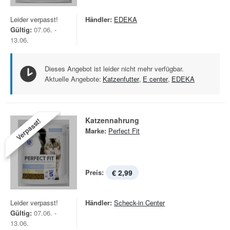
Leider verpasst!
Händler:
EDEKA
Gültig:
07.06. -
13.06.
Dieses Angebot ist leider nicht mehr verfügbar.
Aktuelle Angebote:
Katzenfutter
,
E center
,
EDEKA
Katzennahrung
Verpasst!
Marke:
Perfect Fit
Preis:
€ 2,99
Leider verpasst!
Händler:
Scheck-in Center
Gültig:
07.06. -
13.06.