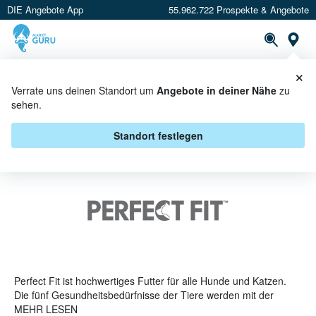
DIE Angebote App
55.962.722 Prospekte & Angebote
St
×
PROSPEKTE
ANGEBOTE
CASHBACK
Verrate uns deinen Standort um
Angebote in deiner Nähe
zu
sehen.
PERFECT FIT ANGEBOTE &
AKTIONEN
Standort festlegen
Perfect Fit ist hochwertiges Futter für alle Hunde und Katzen.
Die fünf Gesundheitsbedürfnisse der Tiere werden mit der
sogenannten Total fünf Formel unabhängig von Lebensweise
MEHR LESEN