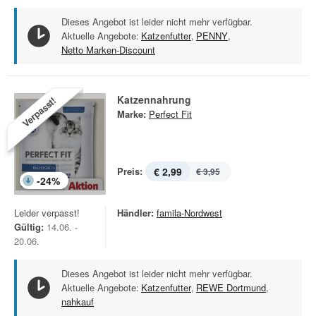
Dieses Angebot ist leider nicht mehr verfügbar.
Aktuelle Angebote:
Katzenfutter
,
PENNY
,
Netto Marken-Discount
Katzennahrung
Verpasst!
Marke:
Perfect Fit
Preis:
€ 2,99
€ 3,95
-
24
%
Leider verpasst!
Händler:
famila-Nordwest
Gültig:
14.06. -
20.06.
Dieses Angebot ist leider nicht mehr verfügbar.
Aktuelle Angebote:
Katzenfutter
,
REWE Dortmund
,
nahkauf