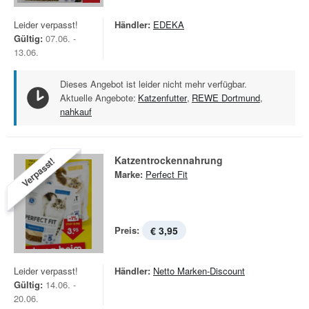
Leider verpasst!
Händler:
EDEKA
Gültig:
07.06. -
13.06.
Dieses Angebot ist leider nicht mehr verfügbar.
Aktuelle Angebote:
Katzenfutter
,
REWE Dortmund
,
nahkauf
Katzentrockennahrung
Verpasst!
Marke:
Perfect Fit
Preis:
€ 3,95
Leider verpasst!
Händler:
Netto Marken-Discount
Gültig:
14.06. -
20.06.