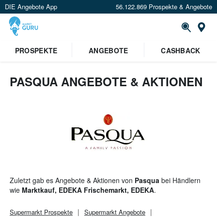
DIE Angebote App
56.122.869 Prospekte & Angebote
St
PROSPEKTE
ANGEBOTE
CASHBACK
PASQUA ANGEBOTE & AKTIONEN
Zuletzt gab es Angebote & Aktionen von
Pasqua
bei Händlern
wie
Marktkauf, EDEKA Frischemarkt, EDEKA
.
Supermarkt
Prospekte
Supermarkt
Angebote