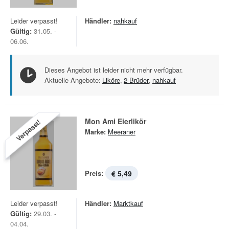
Leider verpasst!
Händler:
nahkauf
Gültig:
31.05. -
06.06.
Dieses Angebot ist leider nicht mehr verfügbar.
Aktuelle Angebote:
Liköre
,
2 Brüder
,
nahkauf
Mon Ami Eierlikör
Verpasst!
Marke:
Meeraner
Preis:
€ 5,49
Leider verpasst!
Händler:
Marktkauf
Gültig:
29.03. -
04.04.