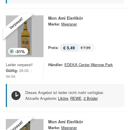
Mon Ami Eierlikör
Verpasst!
Marke:
Meeraner
Preis:
€ 5,49
€ 7,99
-
31
%
Leider verpasst!
Händler:
EDEKA Center Warnow Park
Gültig:
29.03. -
04.04.
Dieses Angebot ist leider nicht mehr verfügbar.
Aktuelle Angebote:
Liköre
,
REWE
,
2 Brüder
Mon Ami Eierlikör
Verpasst!
Marke:
Meeraner