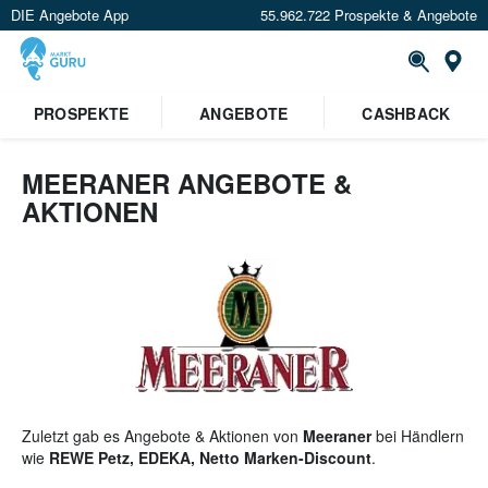
DIE Angebote App
55.962.722 Prospekte & Angebote
St
×
PROSPEKTE
ANGEBOTE
CASHBACK
Verrate uns deinen Standort um
Angebote in deiner Nähe
zu
sehen.
MEERANER ANGEBOTE &
AKTIONEN
Standort festlegen
Zuletzt gab es Angebote & Aktionen von
Meeraner
bei Händlern
wie
REWE Petz, EDEKA, Netto Marken-Discount
.