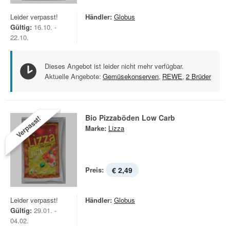
Leider verpasst!
Händler:
Globus
Gültig:
16.10. -
22.10.
Dieses Angebot ist leider nicht mehr verfügbar.
Aktuelle Angebote:
Gemüsekonserven
,
REWE
,
2 Brüder
Bio Pizzaböden Low Carb
Verpasst!
Marke:
Lizza
Preis:
€ 2,49
Leider verpasst!
Händler:
Globus
Gültig:
29.01. -
04.02.