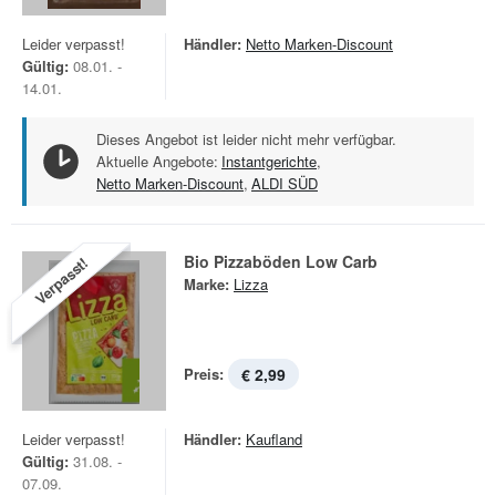
Leider verpasst!
Händler:
Netto Marken-Discount
Gültig:
08.01. -
14.01.
Dieses Angebot ist leider nicht mehr verfügbar.
Aktuelle Angebote:
Instantgerichte
,
Netto Marken-Discount
,
ALDI SÜD
Bio Pizzaböden Low Carb
Verpasst!
Marke:
Lizza
Preis:
€ 2,99
Leider verpasst!
Händler:
Kaufland
Gültig:
31.08. -
07.09.