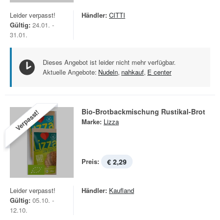
Leider verpasst!
Händler:
CITTI
Gültig:
24.01. -
31.01.
Dieses Angebot ist leider nicht mehr verfügbar.
Aktuelle Angebote:
Nudeln
,
nahkauf
,
E center
Bio-Brotbackmischung Rustikal-Brot
Verpasst!
Marke:
Lizza
Preis:
€ 2,29
Leider verpasst!
Händler:
Kaufland
Gültig:
05.10. -
12.10.