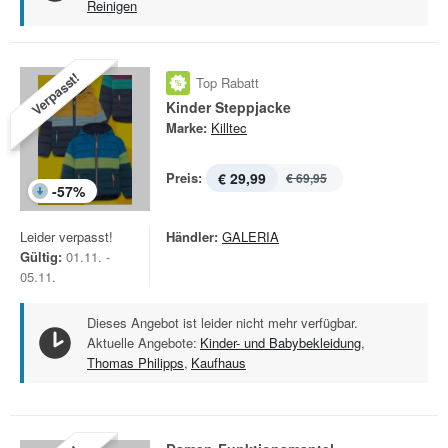
Reinigen
Verpasst!
Top Rabatt
Kinder Steppjacke
Marke:
Killtec
Preis:
€ 29,99
€ 69,95
-
57
%
Leider verpasst!
Händler:
GALERIA
Gültig:
01.11. -
05.11.
Dieses Angebot ist leider nicht mehr verfügbar.
Aktuelle Angebote:
Kinder- und Babybekleidung
,
Thomas Philipps
,
Kaufhaus