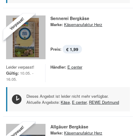
Sennerei Bergkäse
Verpasst!
Marke:
Käsemanufaktur Herz
Preis:
€ 1,99
Leider verpasst!
Händler:
E center
Gültig:
10.05. -
16.05.
Dieses Angebot ist leider nicht mehr verfügbar.
Aktuelle Angebote:
Käse
,
E center
,
REWE Dortmund
Allgäuer Bergkäse
Verpasst!
Marke:
Käsemanufaktur Herz