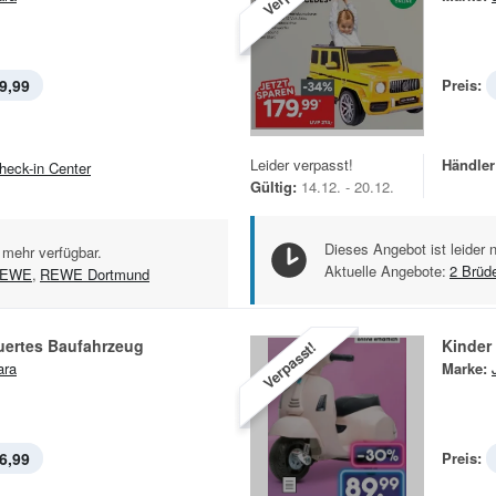
9,99
Preis:
Leider verpasst!
Händler
heck-in Center
Gültig:
14.12. - 20.12.
Dieses Angebot ist leider 
 mehr verfügbar.
Aktuelle Angebote:
2 Brüd
EWE
,
REWE Dortmund
uertes Baufahrzeug
Kinder
Verpasst!
ara
Marke:
6,99
Preis: