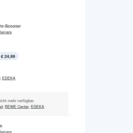
ht-Scooter
Jamara
€ 24,99
:
EDEKA
nicht mehr verfügbar.
nd
,
REWE Center
,
EDEKA
n
Jamara