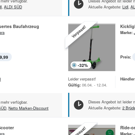
 mehr verfügbar.
Dieses Angebot ist leider 
dl
,
ALDI SÜD
Aktuelle Angebote:
Lidl
,
AL
uertes Baufahrzeug
Kicklig
Verpasst!
ara
Marke:
9,99
Preis:
-
32
%
Leider verpasst!
Händler
l
Gültig:
06.04. - 12.04.
Dieses Angebot ist leider 
 mehr verfügbar.
Aktuelle Angebote:
2 Brüd
SÜD
,
Netto Marken-Discount
Scooter
Ride-o
Verpasst!
ara
Marke: