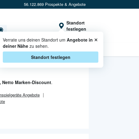
56.122.869 Prospekte & Angebote
Standort
festlegen
×
Verrate uns deinen Standort um
Angebote in
deiner Nähe
zu sehen.
CASHBACK
Standort festlegen
, Netto Marken-Discount
.
nspielgeräte Angebote
ote