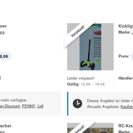
ter
Kicklig
Verpasst!
ara
Marke:
9,99
Preis:
l
Leider verpasst!
Händler
Gültig:
13.04. - 19.04.
 mehr verfügbar.
Dieses Angebot ist leider 
en-Discount
,
PENNY
,
Lidl
Aktuelle Angebote:
Kaufla
tscher
RC-Kra
Verpasst!
ara
Marke: