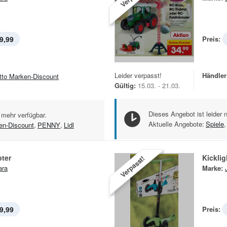
9,99
Preis:
Leider verpasst!
Händler
tto Marken-Discount
Gültig:
15.03. - 21.03.
Dieses Angebot ist leider 
 mehr verfügbar.
Aktuelle Angebote:
Spiele
,
en-Discount
,
PENNY
,
Lidl
ter
Kicklig
Verpasst!
ara
Marke:
9,99
Preis: