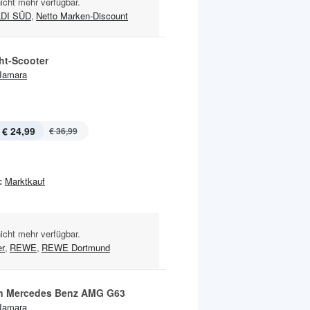
nicht mehr verfügbar.
DI SÜD
,
Netto Marken-Discount
ht-Scooter
Jamara
€ 24,99
€ 36,99
:
Marktkauf
nicht mehr verfügbar.
er
,
REWE
,
REWE Dortmund
n Mercedes Benz AMG G63
Jamara