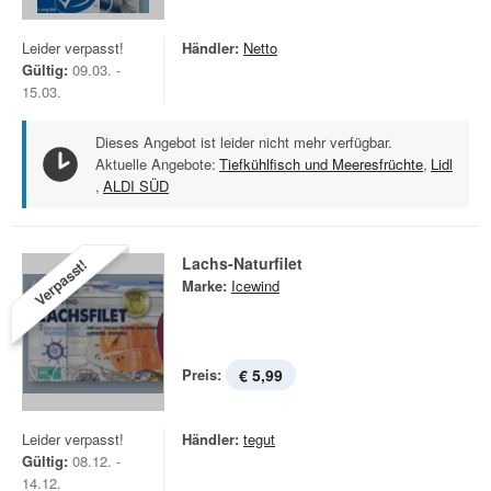
Leider verpasst!
Händler:
Netto
Gültig:
09.03. -
15.03.
Dieses Angebot ist leider nicht mehr verfügbar.
Aktuelle Angebote:
Tiefkühlfisch und Meeresfrüchte
,
Lidl
,
ALDI SÜD
Lachs-Naturfilet
Verpasst!
Marke:
Icewind
Preis:
€ 5,99
Leider verpasst!
Händler:
tegut
Gültig:
08.12. -
14.12.