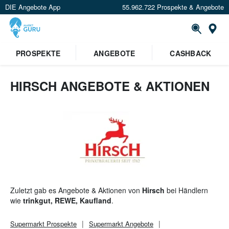
DIE Angebote App
55.962.722 Prospekte & Angebote
St
×
PROSPEKTE
ANGEBOTE
CASHBACK
Verrate uns deinen Standort um
Angebote in deiner Nähe
zu
sehen.
HIRSCH ANGEBOTE & AKTIONEN
Standort festlegen
Zuletzt gab es Angebote & Aktionen von
Hirsch
bei Händlern
wie
trinkgut, REWE, Kaufland
.
Supermarkt
Prospekte
Supermarkt
Angebote