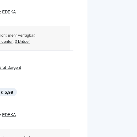
:
EDEKA
nicht mehr verfügbar.
 center
,
2 Brüder
Brut Dargent
€ 5,99
:
EDEKA