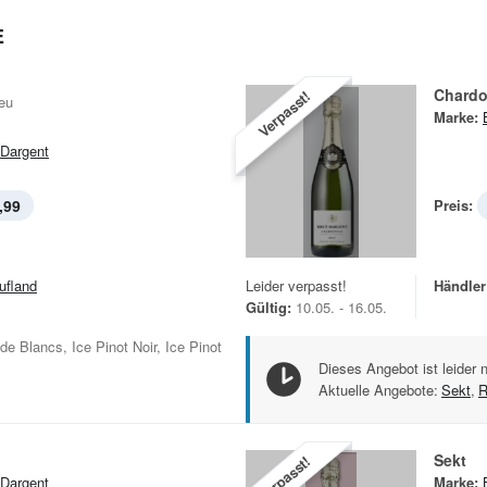
E
Chard
Verpasst!
eu
Marke:
 Dargent
,99
Preis:
ufland
Leider verpasst!
Händler
Gültig:
10.05. - 16.05.
e Blancs, Ice Pinot Noir, Ice Pinot
Dieses Angebot ist leider 
Aktuelle Angebote:
Sekt
,
R
Sekt
Verpasst!
 Dargent
Marke: