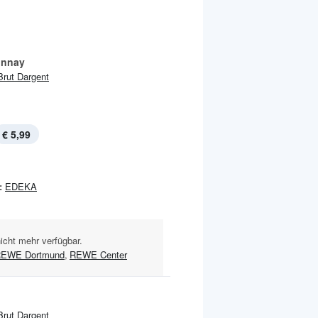
onnay
Brut Dargent
€ 5,99
:
EDEKA
nicht mehr verfügbar.
EWE Dortmund
,
REWE Center
Brut Dargent