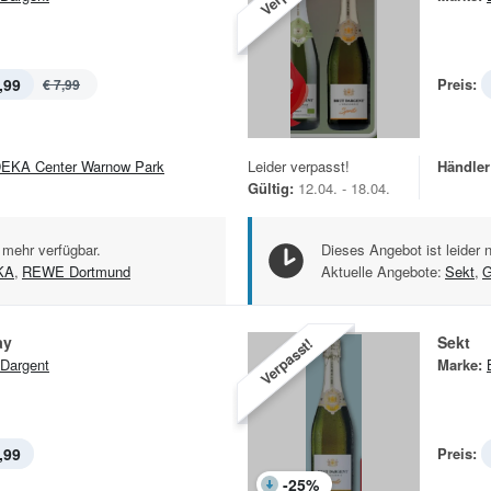
,99
Preis:
€ 7,99
EKA Center Warnow Park
Leider verpasst!
Händler
Gültig:
12.04. - 18.04.
 mehr verfügbar.
Dieses Angebot ist leider 
KA
,
REWE Dortmund
Aktuelle Angebote:
Sekt
,
G
ay
Sekt
Verpasst!
 Dargent
Marke:
,99
Preis:
-
25
%