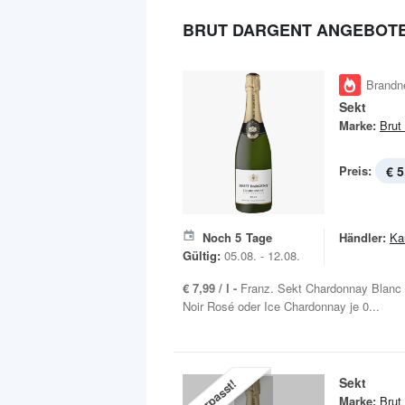
BRUT DARGENT ANGEBOT
Brandn
Sekt
Marke:
Brut
Preis:
€ 5
Noch
5
Tage
Händler:
Ka
Gültig:
05.08. - 12.08.
€ 7,99 / l -
Franz. Sekt Chardonnay Blanc d
Noir Rosé oder Ice Chardonnay je 0...
Sekt
Verpasst!
Marke:
Brut