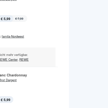
€ 5,99
€ 7,99
:
famila-Nordwest
nicht mehr verfügbar.
EWE Center
,
REWE
lanc Chardonnay
Brut Dargent
€ 5,99