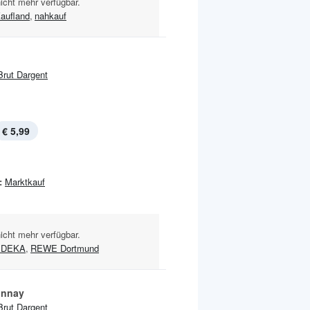
nicht mehr verfügbar.
aufland
,
nahkauf
Brut Dargent
€ 5,99
:
Marktkauf
nicht mehr verfügbar.
EDEKA
,
REWE Dortmund
onnay
Brut Dargent