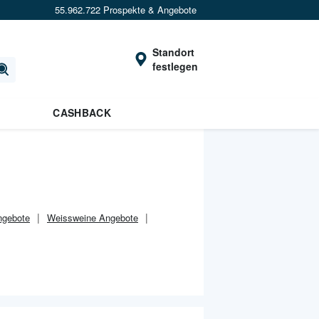
55.962.722 Prospekte & Angebote
Standort
festlegen
CASHBACK
ngebote
Weissweine Angebote