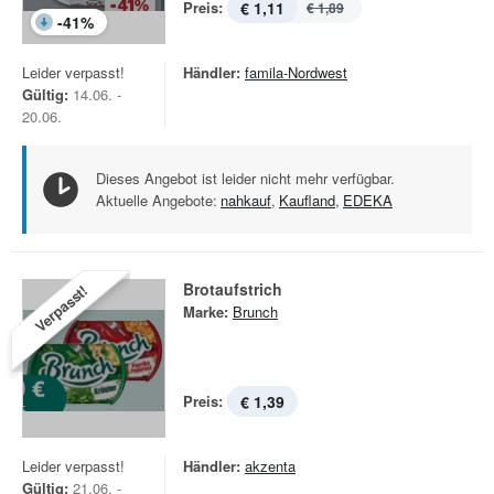
Preis:
€ 1,11
€ 1,89
-
41
%
Leider verpasst!
Händler:
famila-Nordwest
Gültig:
14.06. -
20.06.
Dieses Angebot ist leider nicht mehr verfügbar.
Aktuelle Angebote:
nahkauf
,
Kaufland
,
EDEKA
Brotaufstrich
Verpasst!
Marke:
Brunch
Preis:
€ 1,39
Leider verpasst!
Händler:
akzenta
Gültig:
21.06. -