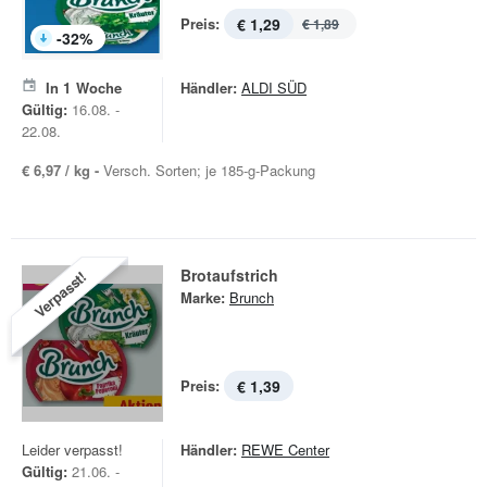
Preis:
€ 1,29
€ 1,89
-
32
%
In
1
Woche
Händler:
ALDI SÜD
Gültig:
16.08. -
22.08.
€ 6,97 / kg -
Versch. Sorten; je 185-g-Packung
Brotaufstrich
Verpasst!
Marke:
Brunch
Preis:
€ 1,39
Leider verpasst!
Händler:
REWE Center
Gültig:
21.06. -