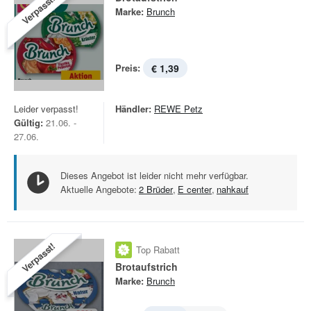
Verpasst!
Marke:
Brunch
Preis:
€ 1,39
Leider verpasst!
Händler:
REWE Petz
Gültig:
21.06. -
27.06.
Dieses Angebot ist leider nicht mehr verfügbar.
Aktuelle Angebote:
2 Brüder
,
E center
,
nahkauf
Verpasst!
Top Rabatt
Brotaufstrich
Marke:
Brunch