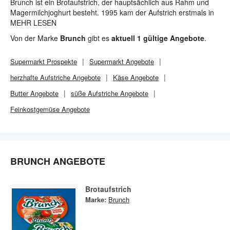
Brunch ist ein Brotaufstrich, der hauptsächlich aus Rahm und
Magermilchjoghurt besteht. 1995 kam der Aufstrich erstmals in
die Kühlregale der Lebensmittelmärkte. Seitdem wurde die
MEHR LESEN
Palette neben der Originalsorte um zahlreiche Varianten
Von der Marke
Brunch
gibt es
aktuell 1 gültige Angebote
.
erweitert. Je nach Anlass oder Jahreszeit werden
Sondereditionen auf den Markt gebracht.
Supermarkt
Prospekte
Supermarkt
Angebote
herzhafte Aufstriche Angebote
Käse Angebote
Butter Angebote
süße Aufstriche Angebote
Feinkostgemüse Angebote
BRUNCH ANGEBOTE
Brotaufstrich
Marke:
Brunch