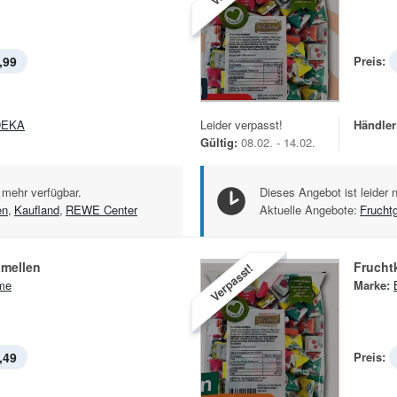
,99
Preis:
DEKA
Leider verpasst!
Händler
Gültig:
08.02. - 14.02.
 mehr verfügbar.
Dieses Angebot ist leider 
en
,
Kaufland
,
REWE Center
Aktuelle Angebote:
Frucht
amellen
Frucht
Verpasst!
me
Marke:
,49
Preis: