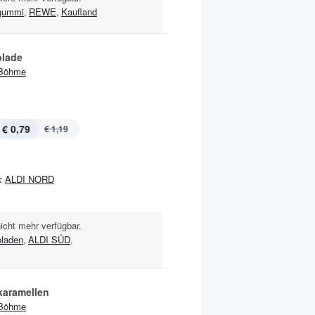
gummi
,
REWE
,
Kaufland
lade
Böhme
€ 0,79
€ 1,19
:
ALDI NORD
nicht mehr verfügbar.
laden
,
ALDI SÜD
,
karamellen
Böhme