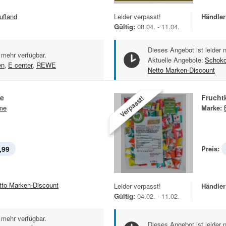
ufland
Leider verpasst!
Händler
Gültig:
08.04. - 11.04.
Dieses Angebot ist leider 
 mehr verfügbar.
Aktuelle Angebote:
Schoko
en
,
E center
,
REWE
Netto Marken-Discount
e
Frucht
Verpasst!
me
Marke:
,99
Preis:
tto Marken-Discount
Leider verpasst!
Händler
Gültig:
04.02. - 11.02.
 mehr verfügbar.
Dieses Angebot ist leider 