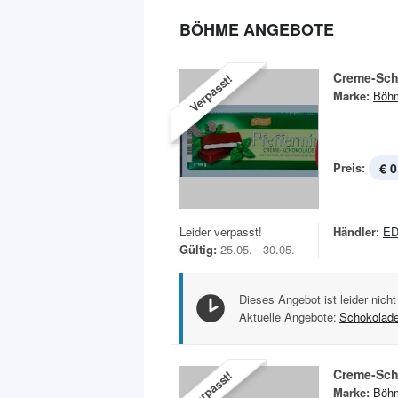
BÖHME ANGEBOTE
Creme-Sch
Verpasst!
Marke:
Böh
Preis:
€ 0
Leider verpasst!
Händler:
E
Gültig:
25.05. - 30.05.
Dieses Angebot ist leider nicht
Aktuelle Angebote:
Schokolad
Creme-Sch
Verpasst!
Marke:
Böh