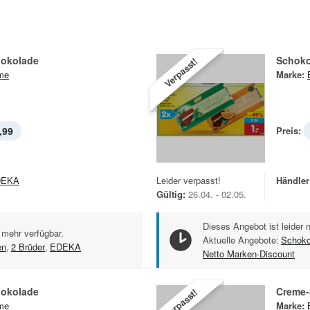
okolade
Schoko
Verpasst!
me
Marke:
,99
Preis:
DEKA
Leider verpasst!
Händler
Gültig:
26.04. - 02.05.
Dieses Angebot ist leider 
 mehr verfügbar.
Aktuelle Angebote:
Schoko
en
,
2 Brüder
,
EDEKA
Netto Marken-Discount
okolade
Creme-
Verpasst!
me
Marke: