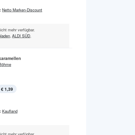
:
Netto Marken-Discount
nicht mehr verfügbar.
laden
,
ALDI SÜD
,
karamellen
Böhme
€ 1,39
:
Kaufland
nicht mehr verfügbar.