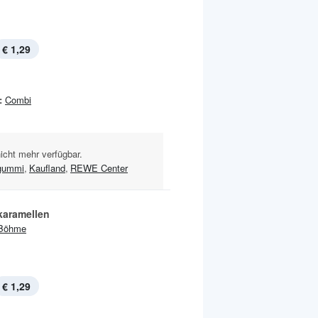
€ 1,29
:
Combi
nicht mehr verfügbar.
gummi
,
Kaufland
,
REWE Center
karamellen
Böhme
€ 1,29