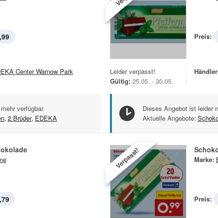
,99
Preis:
EKA Center Warnow Park
Leider verpasst!
Händler
Gültig:
25.05. - 30.05.
 mehr verfügbar.
Dieses Angebot ist leider 
en
,
2 Brüder
,
EDEKA
Aktuelle Angebote:
Schoko
okolade
Schoko
Verpasst!
me
Marke:
,79
Preis: