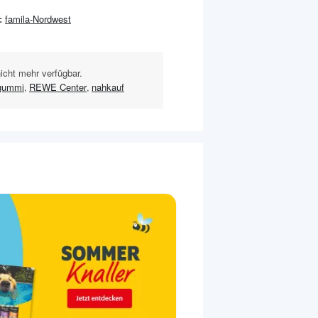
:
famila-Nordwest
nicht mehr verfügbar.
gummi
,
REWE Center
,
nahkauf