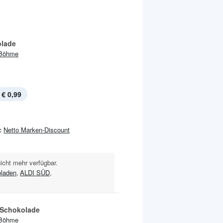
lade
Böhme
€ 0,99
:
Netto Marken-Discount
nicht mehr verfügbar.
laden
,
ALDI SÜD
,
Schokolade
Böhme