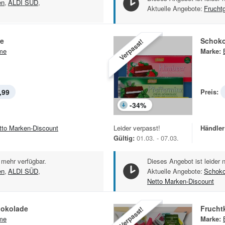
en
,
ALDI SÜD
,
Aktuelle Angebote:
Frucht
e
Schoko
Verpasst!
me
Marke:
,99
Preis:
-
34
%
tto Marken-Discount
Leider verpasst!
Händler
Gültig:
01.03. - 07.03.
 mehr verfügbar.
Dieses Angebot ist leider 
en
,
ALDI SÜD
,
Aktuelle Angebote:
Schoko
Netto Marken-Discount
okolade
Frucht
Verpasst!
me
Marke: