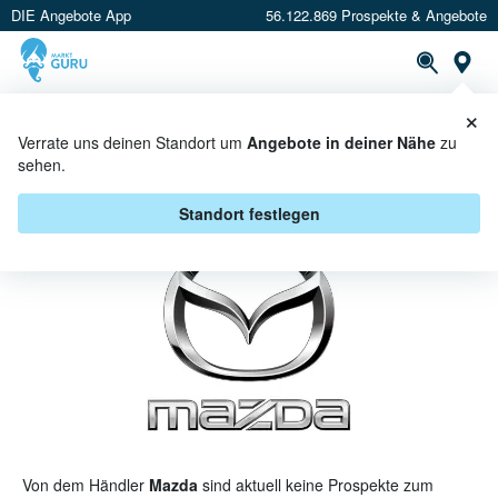
DIE Angebote App
56.122.869 Prospekte & Angebote
St
×
PROSPEKTE
ANGEBOTE
CASHBACK
Verrate uns deinen Standort um
Angebote in deiner Nähe
zu
sehen.
MAZDA PROSPEKT
Standort festlegen
Von dem Händler
Mazda
sind aktuell keine Prospekte zum