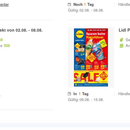
enter
Noch
1
Tag
Händle
Gültig:
02.08.
-
08.08.
ekt von
02.08.
-
08.08.
Lidl
P
69
Se
te
556
An
l
In
1
Tag
Händle
Gültig:
09.08.
-
15.08.