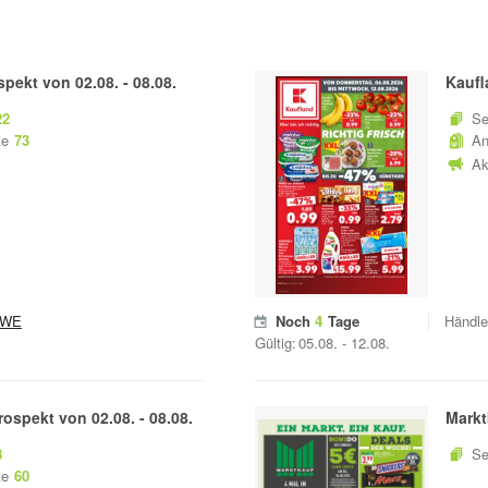
spekt von
02.08.
-
08.08.
Kaufl
22
Se
te
73
An
Ak
EWE
Noch
4
Tage
Händle
Gültig:
05.08.
-
12.08.
rospekt von
02.08.
-
08.08.
Markt
8
Se
te
60