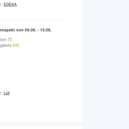
r:
EDEKA
rospekt von
09.08.
-
15.08.
iten
73
gebote
612
r:
Lidl