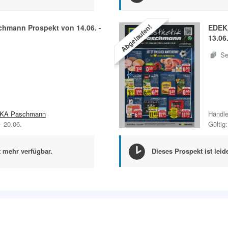
Abgelaufen!
chmann
Prospekt von
14.06.
-
EDEK
13.06
Se
KA Paschmann
Händle
-
20.06.
Gültig:
t mehr verfügbar.
Dieses Prospekt ist leid