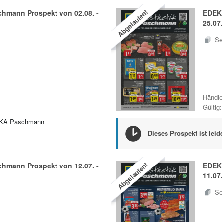
Abgelaufen!
chmann
Prospekt von
02.08.
-
EDEK
25.07
Se
Händle
Gültig:
KA Paschmann
Dieses Prospekt ist leid
Abgelaufen!
chmann
Prospekt von
12.07.
-
EDEK
11.07
Se