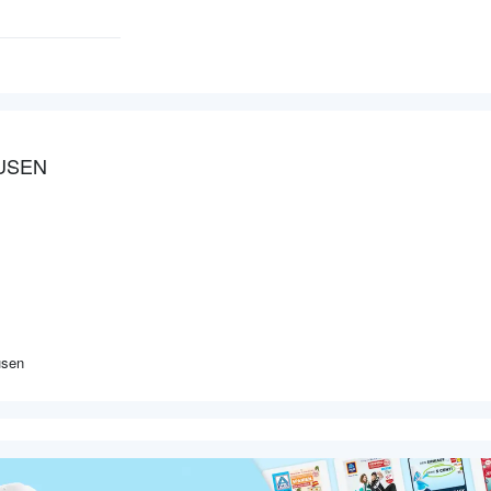
USEN
usen