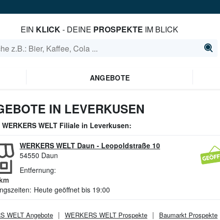
EIN
KLICK
- DEINE
PROSPEKTE
IM BLICK
ANGEBOTE
GEBOTE IN LEVERKUSEN
e
WERKERS WELT
Filiale in
Leverkusen
:
WERKERS WELT Daun
-
Leopoldstraße 10
54550
Daun
Entfernung:
km
ngszeiten:
Heute geöffnet bis 19:00
S WELT
Angebote
WERKERS WELT
Prospekte
Baumarkt
Prospekte