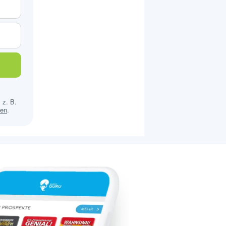
 z. B.
sen
.