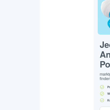
Je
An
Po
markt
finden
P
W
K