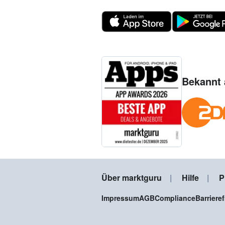
Bekannt 
Über marktguru
Hilfe
P
Impressum
AGB
Compliance
Barriere