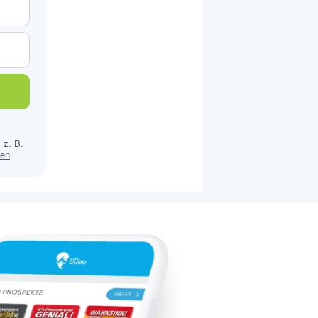
 z. B.
sen
.