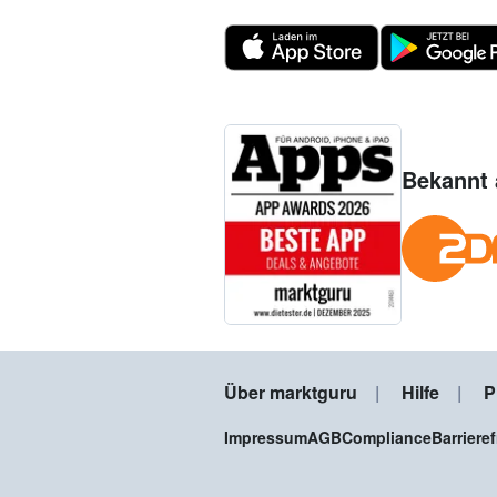
Bekannt 
Über marktguru
Hilfe
P
Impressum
AGB
Compliance
Barriere