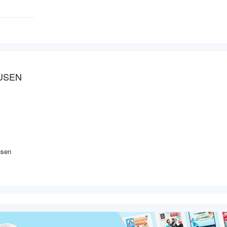
USEN
usen