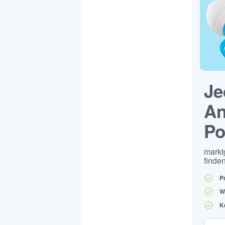
Je
An
Po
markt
finden
P
W
K