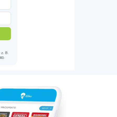
 z. B.
sen
.