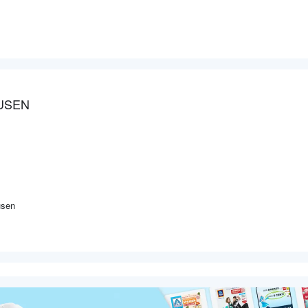
USEN
usen