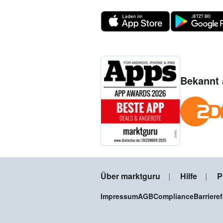
Bekannt 
Über marktguru
Hilfe
P
Impressum
AGB
Compliance
Barriere