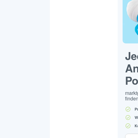
Je
An
Po
markt
finden
P
W
K