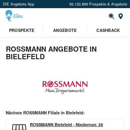
DIE Angebote App
56.122.869 Prospekte & Angebote
Or
PROSPEKTE
ANGEBOTE
CASHBACK
ROSSMANN ANGEBOTE IN
BIELEFELD
Nächste
ROSSMANN
Filiale in
Bielefeld
:
ROSSMANN Bielefeld
-
Niedernstr. 26