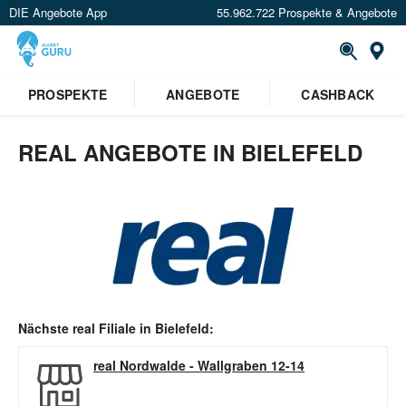
DIE Angebote App
55.962.722 Prospekte & Angebote
Or
PROSPEKTE
ANGEBOTE
CASHBACK
REAL ANGEBOTE IN BIELEFELD
Nächste
real
Filiale in
Bielefeld
:
real Nordwalde
-
Wallgraben 12-14