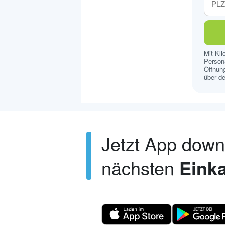
Mit Kl
Persona
Öffnung
über de
Jetzt App dow
nächsten
Einka