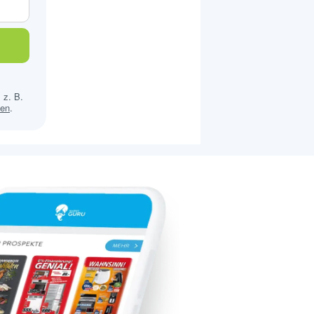
 z. B.
sen
.