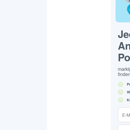
Je
An
Po
markt
finden
P
W
K