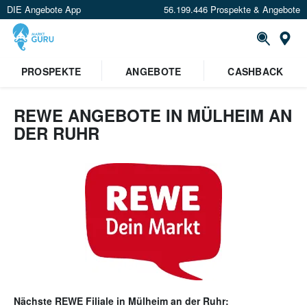
DIE Angebote App
56.199.446 Prospekte & Angebote
Or
PROSPEKTE
ANGEBOTE
CASHBACK
REWE ANGEBOTE IN MÜLHEIM AN
DER RUHR
Nächste
REWE
Filiale in
Mülheim an der Ruhr
: