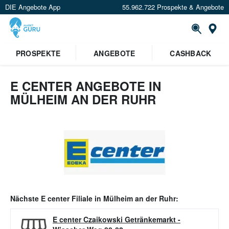
DIE Angebote App
55.962.722 Prospekte & Angebote
Or
PROSPEKTE
ANGEBOTE
CASHBACK
E CENTER ANGEBOTE IN
MÜLHEIM AN DER RUHR
Nächste
E center
Filiale in
Mülheim an der Ruhr
:
E center Czaikowski Getränkemarkt
-