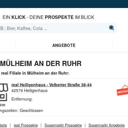
EIN
KLICK
- DEINE
PROSPEKTE
IM BLICK
ANGEBOTE
 MÜLHEIM AN DER RUHR
e
real
Filiale in
Mülheim an der Ruhr
:
real Heiligenhaus
-
Velberter Straße 38-44
42579
Heiligenhaus
Entfernung:
km
ngszeiten:
Geschlossen
bote
real
Prospekte
Supermarkt
Prospekte
Supermarkt
Angebote