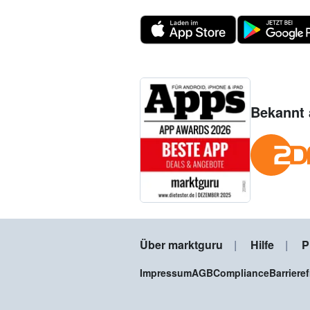
Bekannt 
Über marktguru
Hilfe
P
Impressum
AGB
Compliance
Barriere