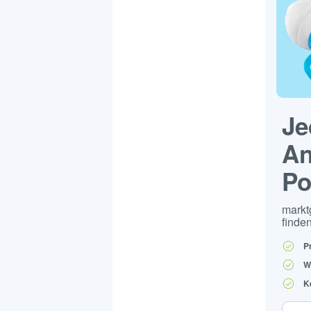
Je
An
Po
markt
finden
P
W
K