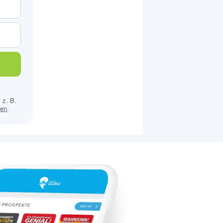
 z. B.
sen
.