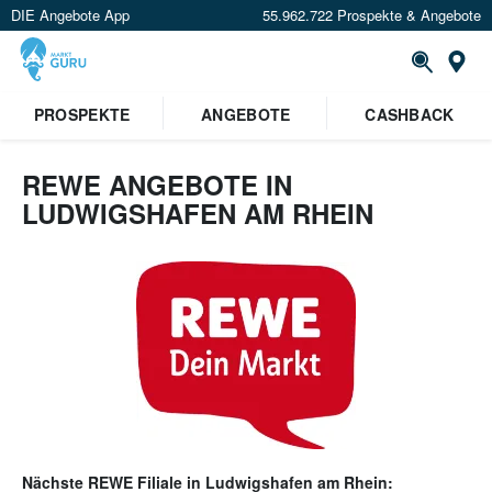
DIE Angebote App
55.962.722 Prospekte & Angebote
Or
PROSPEKTE
ANGEBOTE
CASHBACK
REWE ANGEBOTE IN
LUDWIGSHAFEN AM RHEIN
Nächste
REWE
Filiale in
Ludwigshafen am Rhein
: