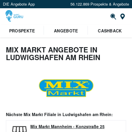
DIE Angebote App
56.122.869 Prospekte & Angebote
Or
PROSPEKTE
ANGEBOTE
CASHBACK
MIX MARKT ANGEBOTE IN
LUDWIGSHAFEN AM RHEIN
Nächste
Mix Markt
Filiale in
Ludwigshafen am Rhein
:
Mix Markt Mannheim
-
Konzstraße 25