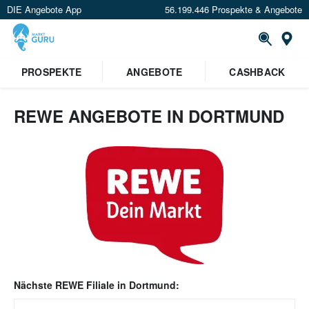
DIE Angebote App
56.199.446 Prospekte & Angebote
Or
PROSPEKTE
ANGEBOTE
CASHBACK
REWE ANGEBOTE IN DORTMUND
Nächste
REWE
Filiale in
Dortmund
: