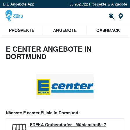
DIE Angebote App
55.962.722 Prospekte & Angebote
Or
PROSPEKTE
ANGEBOTE
CASHBACK
E CENTER ANGEBOTE IN
DORTMUND
Nächste
E center
Filiale in
Dortmund
:
EDEKA Grubendorfer
-
Mühlenstraße 7