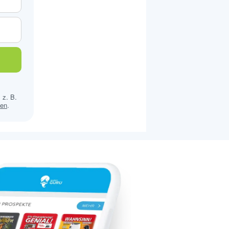
 z. B.
sen
.