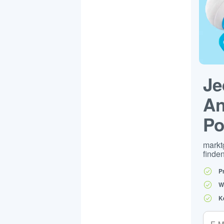
Je
An
Po
markt
finden
P
W
K