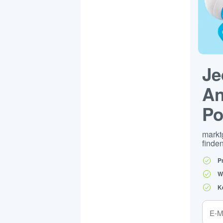
Je
An
Po
markt
finden
P
W
K