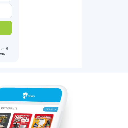
 z. B.
sen
.