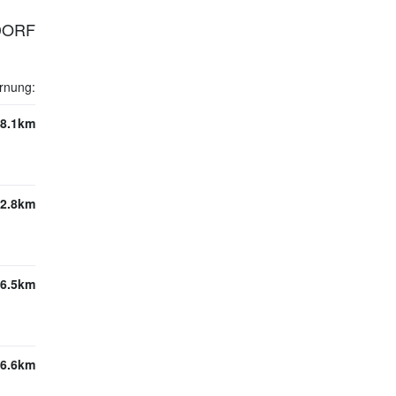
DORF
rnung:
8.1km
2.8km
6.5km
6.6km