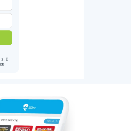
 z. B.
sen
.