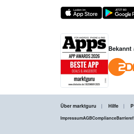
Bekannt 
Über marktguru
Hilfe
P
Impressum
AGB
Compliance
Barriere