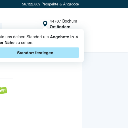
56.122.869 Prospekte & Angebote
44787 Bochum
Ort ändern
×
ate uns deinen Standort um
Angebote in
er Nähe
zu sehen.
CASHBACK
Standort festlegen