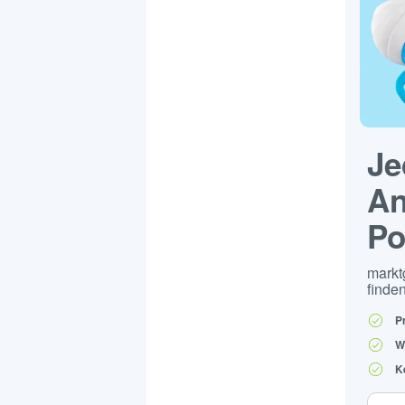
Je
An
Po
markt
finden
P
W
K