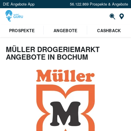
DIE Angebote App
56.122.869 Prospekte & Angebote
Or
PROSPEKTE
ANGEBOTE
CASHBACK
MÜLLER DROGERIEMARKT
ANGEBOTE IN BOCHUM