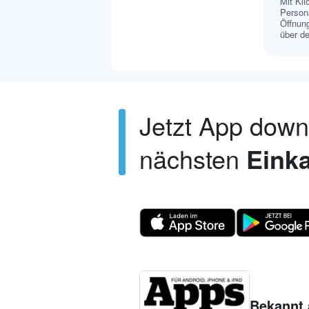
Mit Kl
Persona
Öffnung
über de
Jetzt App dow
nächsten
Einka
Bekannt 