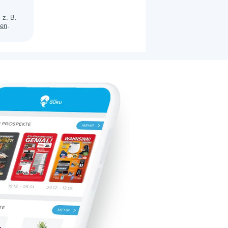
 z. B.
sen
.