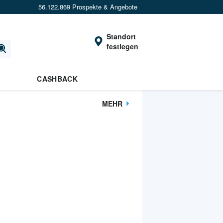
56.122.869 Prospekte & Angebote
Standort
festlegen
CASHBACK
MEHR