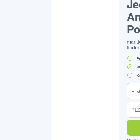
Je
An
Po
markt
finden
P
W
K