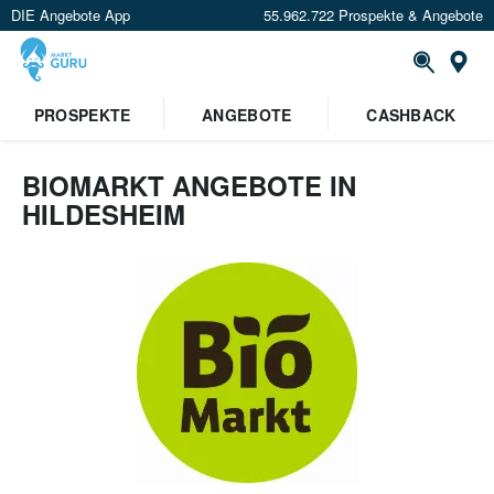
DIE Angebote App
55.962.722 Prospekte & Angebote
Or
PROSPEKTE
ANGEBOTE
CASHBACK
BIOMARKT ANGEBOTE IN
HILDESHEIM