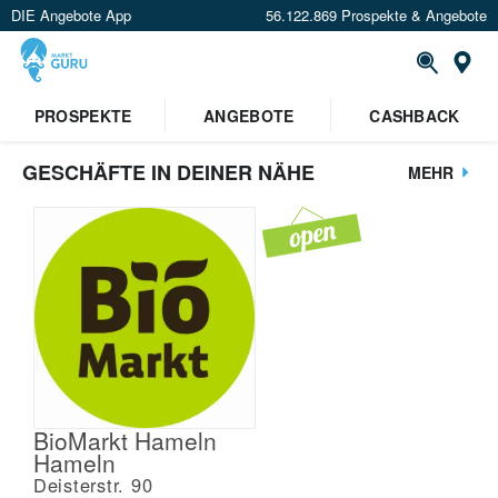
DIE Angebote App
56.122.869 Prospekte & Angebote
St
PROSPEKTE
ANGEBOTE
CASHBACK
GESCHÄFTE IN DEINER NÄHE
MEHR
BioMarkt Hameln
Hameln
Deisterstr. 90