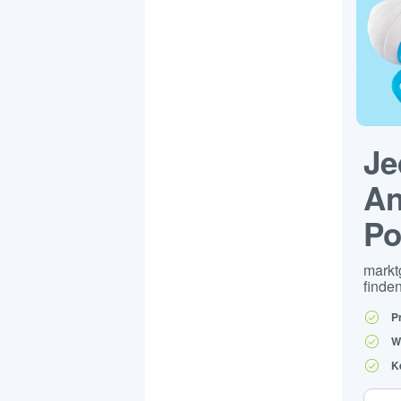
Je
An
Po
markt
finden
P
W
K