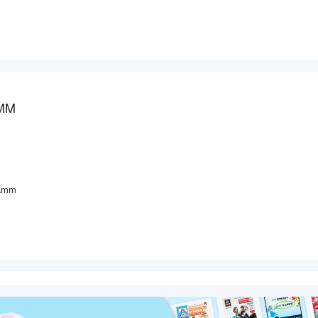
AMM
Hamm