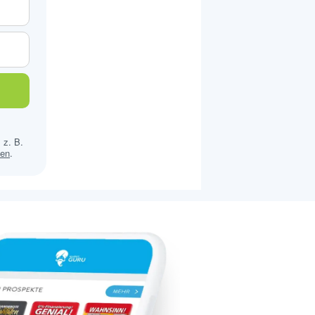
 z. B.
sen
.