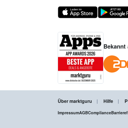
Bekannt 
Über marktguru
Hilfe
P
Impressum
AGB
Compliance
Barriere