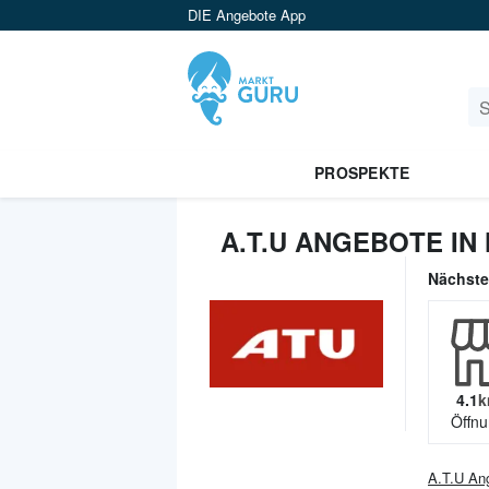
DIE Angebote App
PROSPEKTE
A.T.U ANGEBOTE IN
Nächst
4.1
k
Öffnu
A.T.U
Ang