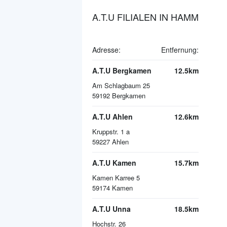
A.T.U FILIALEN IN HAMM
Adresse:
Entfernung:
A.T.U Bergkamen
12.5km
Am Schlagbaum 25
59192
Bergkamen
A.T.U Ahlen
12.6km
Kruppstr. 1 a
59227
Ahlen
A.T.U Kamen
15.7km
Kamen Karree 5
59174
Kamen
A.T.U Unna
18.5km
Hochstr. 26