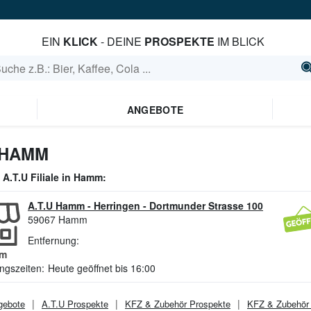
EIN
KLICK
- DEINE
PROSPEKTE
IM BLICK
ANGEBOTE
 HAMM
e
A.T.U
Filiale in
Hamm
:
A.T.U Hamm - Herringen
-
Dortmunder Strasse 100
59067
Hamm
Entfernung:
m
ngszeiten:
Heute geöffnet bis 16:00
ebote
A.T.U
Prospekte
KFZ & Zubehör
Prospekte
KFZ & Zubehör