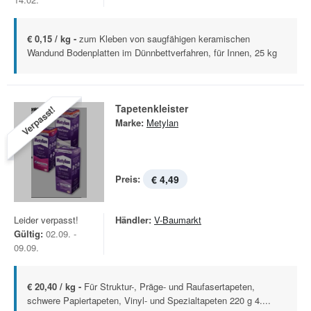
€ 0,15 / kg -
zum Kleben von saugfähigen keramischen
Wandund Bodenplatten im Dünnbettverfahren, für Innen, 25 kg
Tapetenkleister
Verpasst!
Marke:
Metylan
Preis:
€ 4,49
Leider verpasst!
Händler:
V-Baumarkt
Gültig:
02.09. -
09.09.
€ 20,40 / kg -
Für Struktur-, Präge- und Raufasertapeten,
schwere Papiertapeten, Vinyl- und Spezialtapeten 220 g 4....