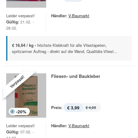
Leider verpasst!
Händler:
V-Baumarkt
Gültig:
21.02. -
28.02.
€ 16,64 / kg -
höchste Klebkraft für alle Vliestapeten,
spritzarmer Auftrag - direkt auf die Wand, Qualitäts-Vliest...
Fliesen- und Baukleber
Verpasst!
Preis:
€ 3,99
€ 4,99
-
20
%
Leider verpasst!
Händler:
V-Baumarkt
Gültig:
07.02. -
14.02.