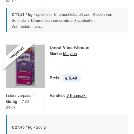
02.10.
€ 11,21 / kg -
spezieller Bitumenklebstoff zum Kleben von
Schindeln, Bitumenbahnen sowie unkaschierten
Wärmedämmpla...
Direct Vlies-Kleister
Verpasst!
Marke:
Metylan
Preis:
€ 5,49
Leider verpasst!
Händler:
V-Baumarkt
Gültig:
17.03. -
24.03.
€ 27,45 / kg -
200 g