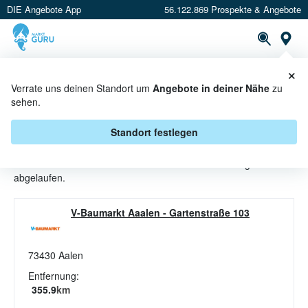
DIE Angebote App
56.122.869 Prospekte & Angebote
St
×
PROSPEKTE
ANGEBOTE
CASHBACK
Verrate uns deinen Standort um
Angebote in deiner Nähe
zu
sehen.
KLEBER ANGEBOTE & AKTIONEN
BEI V-BAUMARKT
Standort festlegen
Beim Händler
V-Baumarkt
sind aktuell alle Kleber-Angebote
abgelaufen.
V-Baumarkt Aaalen
-
Gartenstraße 103
73430
Aalen
Entfernung:
355.9
km