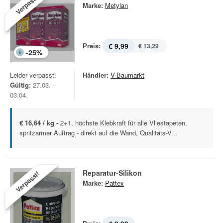
Verpasst!
Marke:
Metylan
Preis:
€ 9,99
€ 13,29
-
25
%
Leider verpasst!
Händler:
V-Baumarkt
Gültig:
27.03. -
03.04.
€ 16,64 / kg -
2+1, höchste Klebkraft für alle Vliestapeten,
spritzarmer Auftrag - direkt auf die Wand, Qualitäts-V...
Reparatur-Silikon
Verpasst!
Marke:
Pattex