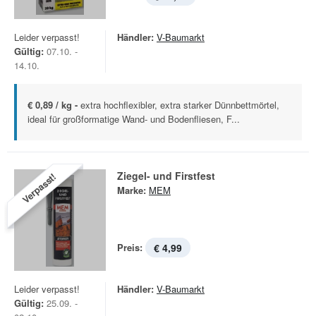
Leider verpasst!
Händler:
V-Baumarkt
Gültig:
07.10. -
14.10.
€ 0,89 / kg -
extra hochflexibler, extra starker Dünnbettmörtel,
ideal für großformatige Wand- und Bodenfliesen, F...
Ziegel- und Firstfest
Verpasst!
Marke:
MEM
Preis:
€ 4,99
Leider verpasst!
Händler:
V-Baumarkt
Gültig:
25.09. -