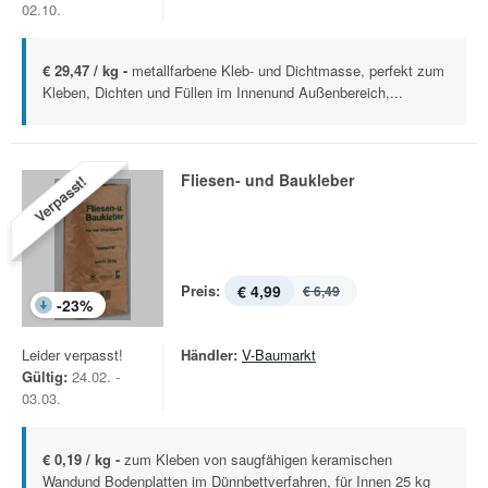
02.10.
€ 29,47 / kg -
metallfarbene Kleb- und Dichtmasse, perfekt zum
Kleben, Dichten und Füllen im Innenund Außenbereich,...
Fliesen- und Baukleber
Verpasst!
Preis:
€ 4,99
€ 6,49
-
23
%
Leider verpasst!
Händler:
V-Baumarkt
Gültig:
24.02. -
03.03.
€ 0,19 / kg -
zum Kleben von saugfähigen keramischen
Wandund Bodenplatten im Dünnbettverfahren, für Innen 25 kg