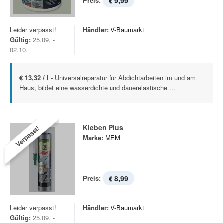
Preis:
€ 9,99
Leider verpasst!
Händler:
V-Baumarkt
Gültig:
25.09. -
02.10.
€ 13,32 / l -
Universalreparatur für Abdichtarbeiten im und am
Haus, bildet eine wasserdichte und dauerelastische ...
Kleben Plus
Verpasst!
Marke:
MEM
Preis:
€ 8,99
Leider verpasst!
Händler:
V-Baumarkt
Gültig:
25.09. -