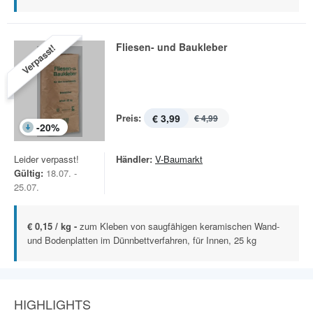
Fliesen- und Baukleber
Verpasst!
Preis:
€ 3,99
€ 4,99
-
20
%
Leider verpasst!
Händler:
V-Baumarkt
Gültig:
18.07. -
25.07.
€ 0,15 / kg -
zum Kleben von saugfähigen keramischen Wand-
und Bodenplatten im Dünnbettverfahren, für Innen, 25 kg
HIGHLIGHTS