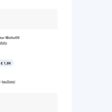
ur Moltofill
Molto
€ 1,99
:
bauSpezi