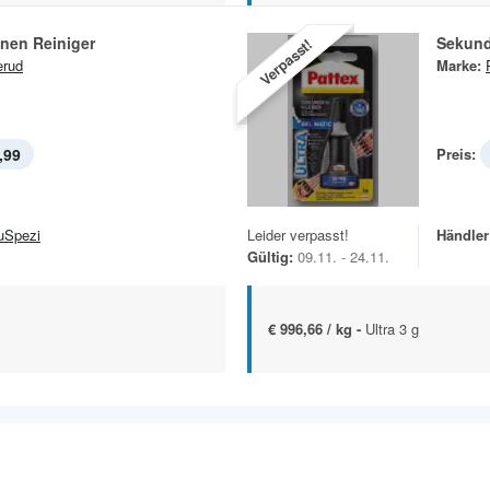
nen Reiniger
Sekund
Verpasst!
erud
Marke:
,99
Preis:
uSpezi
Leider verpasst!
Händler
Gültig:
09.11. - 24.11.
€ 996,66 / kg -
Ultra 3 g