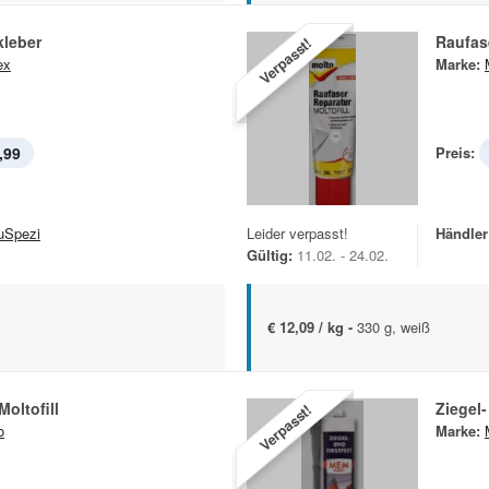
leber
Raufas
Verpasst!
ex
Marke:
,99
Preis:
uSpezi
Leider verpasst!
Händler
Gültig:
11.02. - 24.02.
€ 12,09 / kg -
330 g, weiß
Moltofill
Ziegel-
Verpasst!
o
Marke: