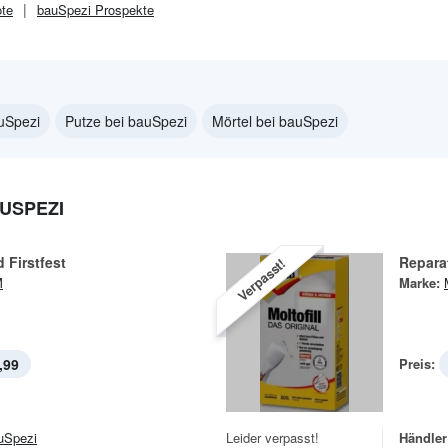
te
bauSpezi
Prospekte
auSpezi
Putze bei bauSpezi
Mörtel bei bauSpezi
USPEZI
 Firstfest
Reparat
Verpasst!
M
Marke:
,99
Preis:
uSpezi
Leider verpasst!
Händler