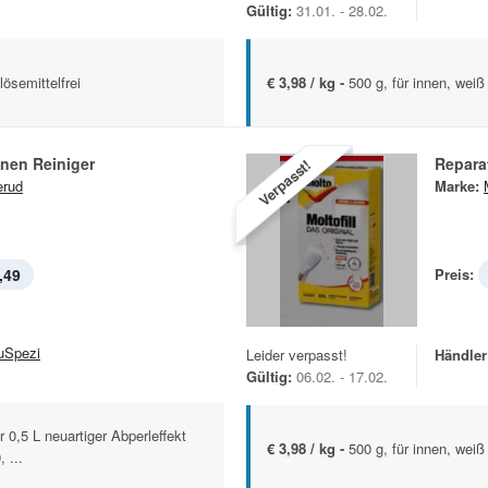
Gültig:
31.01. - 28.02.
lösemittelfrei
€ 3,98 / kg -
500 g, für innen, weiß
nen Reiniger
Reparat
Verpasst!
erud
Marke:
,49
Preis:
uSpezi
Leider verpasst!
Händler
Gültig:
06.02. - 17.02.
r 0,5 L neuartiger Abperleffekt
€ 3,98 / kg -
500 g, für innen, weiß
 ...