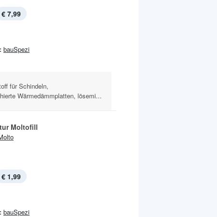
€ 7,99
:
bauSpezi
off für Schindeln,
ierte Wärmedämmplatten, lösemi...
ur Moltofill
Molto
€ 1,99
:
bauSpezi