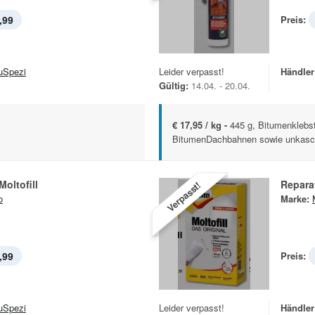
,99
Preis:
uSpezi
Leider verpasst!
Händler
Gültig:
14.04. - 20.04.
€ 17,95 / kg -
445 g, Bitumenklebst
BitumenDachbahnen sowie unkasch
Moltofill
Reparat
Verpasst!
o
Marke:
,99
Preis:
uSpezi
Leider verpasst!
Händler