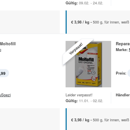
Gültig:
09.02. - 24.02.
€ 3,98 / kg -
500 g, für innen, weiß
Moltofill
Reparat
Verpasst!
o
Marke:
,99
Preis:
uSpezi
Leider verpasst!
Händler
Gültig:
11.01. - 02.02.
€ 3,98 / kg -
500 g, für innen, weiß