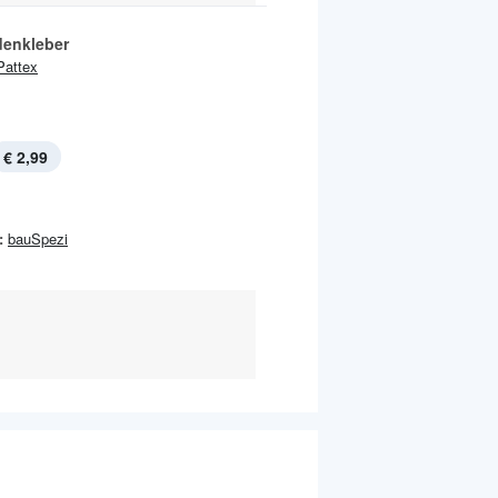
enkleber
Pattex
€ 2,99
:
bauSpezi