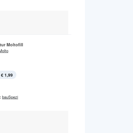
ur Moltofill
Molto
€ 1,99
:
bauSpezi