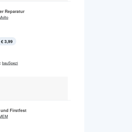
er Reparatur
Molto
€ 3,99
:
bauSpezi
 und Firstfest
MEM