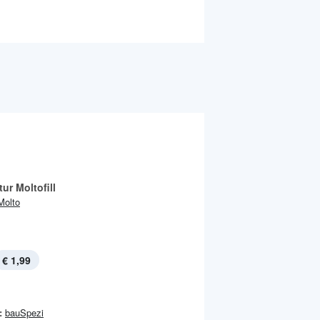
ur Moltofill
Molto
€ 1,99
:
bauSpezi