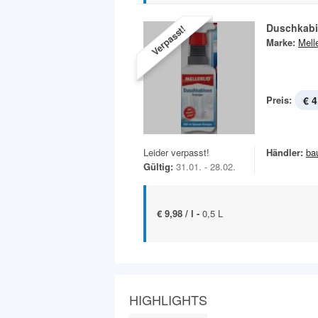
Duschkabi
Verpasst!
Marke:
Mell
Preis:
€ 4
Leider verpasst!
Händler:
ba
Gültig:
31.01. - 28.02.
€ 9,98 / l -
0,5 L
HIGHLIGHTS