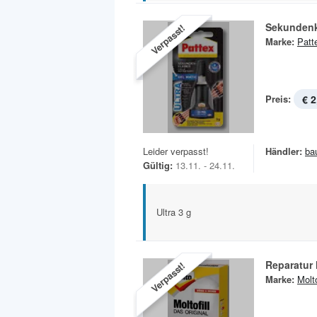
Sekundenk
Verpasst!
Marke:
Patt
Preis:
€ 2
Leider verpasst!
Händler:
ba
Gültig:
13.11. - 24.11.
Ultra 3 g
Reparatur 
Verpasst!
Marke:
Molt