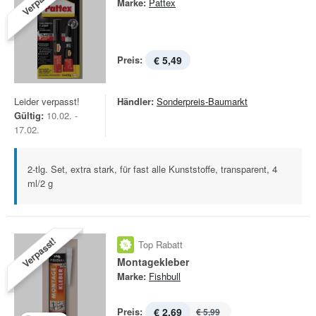
Verpasst!
Marke:
Pattex
Preis:
€ 5,49
Leider verpasst!
Händler:
Sonderpreis-Baumarkt
Gültig:
10.02. -
17.02.
2-tlg. Set, extra stark, für fast alle Kunststoffe, transparent, 4
ml/2 g
Verpasst!
Top Rabatt
Montagekleber
Marke:
Fishbull
Preis:
€ 2,69
€ 5,99