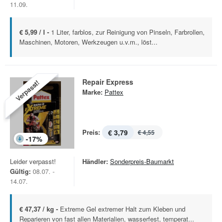
11.09.
€ 5,99 / l -
1 Liter, farblos, zur Reinigung von Pinseln, Farbrollen,
Maschinen, Motoren, Werkzeugen u.v.m., löst...
Repair Express
Verpasst!
Marke:
Pattex
Preis:
€ 3,79
€ 4,55
-
17
%
Leider verpasst!
Händler:
Sonderpreis-Baumarkt
Gültig:
08.07. -
14.07.
€ 47,37 / kg -
Extreme Gel extremer Halt zum Kleben und
Reparieren von fast allen Materialien, wasserfest, temperat...