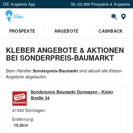
DIE Angebote App
56.122.869 Prospekte & Angebote
St
×
PROSPEKTE
ANGEBOTE
CASHBACK
Verrate uns deinen Standort um
Angebote in deiner Nähe
zu
sehen.
KLEBER ANGEBOTE & AKTIONEN
BEI SONDERPREIS-BAUMARKT
Standort festlegen
Beim Händler
Sonderpreis-Baumarkt
sind aktuell alle Kleber-
Angebote abgelaufen.
Sonderpreis Baumarkt Dormagen
-
Kieler
Straße 34
41540
Dormagen
Entfernung:
15.0
km