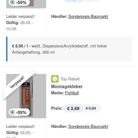
-
55
%
Leider verpasst!
Händler:
Sonderpreis-Baumarkt
Gültig:
29.05. -
10.06.
€ 8,96 / l -
weiß, DispersionsAcrylklebstoff, mit hoher
Anfangshaftung, 300 ml
Verpasst!
Top Rabatt
Montagekleber
Marke:
Fishbull
Preis:
€ 2,69
€ 5,99
-
55
%
Leider verpasst!
Händler:
Sonderpreis-Baumarkt
Gültig:
22.03. -