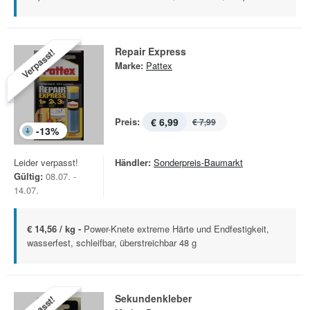
Repair Express
Verpasst!
Marke:
Pattex
Preis:
€ 6,99
€ 7,99
-
13
%
Leider verpasst!
Händler:
Sonderpreis-Baumarkt
Gültig:
08.07. -
14.07.
€ 14,56 / kg -
Power-Knete extreme Härte und Endfestigkeit,
wasserfest, schleifbar, überstreichbar 48 g
Sekundenkleber