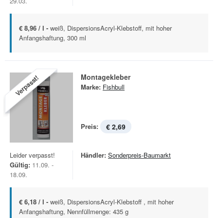
29.03.
€ 8,96 / l -
weiß, DispersionsAcryl-Klebstoff, mit hoher
Anfangshaftung, 300 ml
Montagekleber
Verpasst!
Marke:
Fishbull
Preis:
€ 2,69
Leider verpasst!
Händler:
Sonderpreis-Baumarkt
Gültig:
11.09. -
18.09.
€ 6,18 / l -
weiß, DispersionsAcryl-Klebstoff , mit hoher
Anfangshaftung, Nennfüllmenge: 435 g