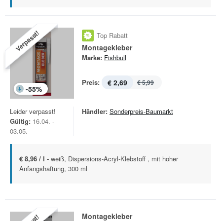
Verpasst!
Top Rabatt
Montagekleber
Marke:
Fishbull
Preis:
€ 2,69
€ 5,99
-
55
%
Leider verpasst!
Händler:
Sonderpreis-Baumarkt
Gültig:
16.04. -
03.05.
€ 8,96 / l -
weiß, Dispersions-Acryl-Klebstoff , mit hoher
Anfangshaftung, 300 ml
Montagekleber