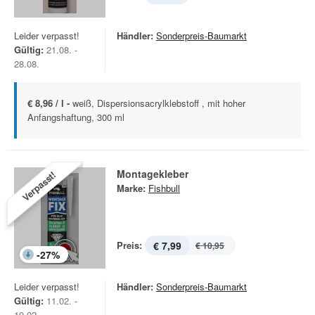
Leider verpasst!
Händler:
Sonderpreis-Baumarkt
Gültig:
21.08. -
28.08.
€ 8,96 / l -
weiß, Dispersionsacrylklebstoff , mit hoher
Anfangshaftung, 300 ml
Montagekleber
Verpasst!
Marke:
Fishbull
Preis:
€ 7,99
€ 10,95
-
27
%
Leider verpasst!
Händler:
Sonderpreis-Baumarkt
Gültig:
11.02. -
19.02.