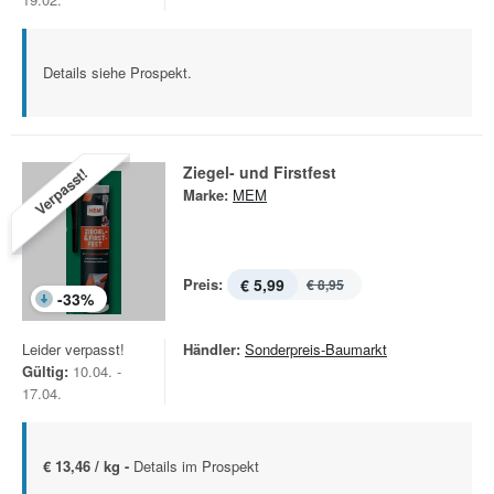
Details siehe Prospekt.
Ziegel- und Firstfest
Verpasst!
Marke:
MEM
Preis:
€ 5,99
€ 8,95
-
33
%
Leider verpasst!
Händler:
Sonderpreis-Baumarkt
Gültig:
10.04. -
17.04.
€ 13,46 / kg -
Details im Prospekt