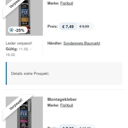
Verpasst!
Marke:
Fishbull
Preis:
€ 7,49
€ 9,99
-
25
%
Leider verpasst!
Händler:
Sonderpreis-Baumarkt
Gültig:
11.02. -
19.02.
Details siehe Prospekt.
Montagekleber
Verpasst!
Marke:
Fishbull