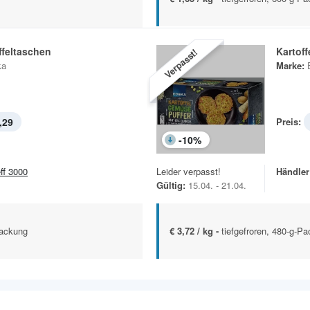
ffeltaschen
Kartof
Verpasst!
ka
Marke:
,29
Preis:
-
10
%
eff 3000
Leider verpasst!
Händler
Gültig:
15.04. - 21.04.
Packung
€ 3,72 / kg -
tiefgefroren, 480-g-P