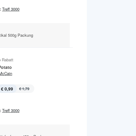
:
Treff 3000
tikal 500g Packung
 Rabatt
Potato
McCain
€ 0,99
€ 1,79
:
Treff 3000