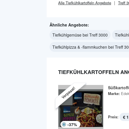
Alle
Tiefkühlkartoffeln
Angebote
Treff 
Ähnliche Angebote:
Tiefkühlgemüse bei Treff 3000
Tiefküh
Tiefkühlpizza & -flammkuchen bei Treff 3
TIEFKÜHLKARTOFFELN ANG
Süßkartof
Verpasst!
Marke:
Ede
Preis:
€ 1
-
37
%