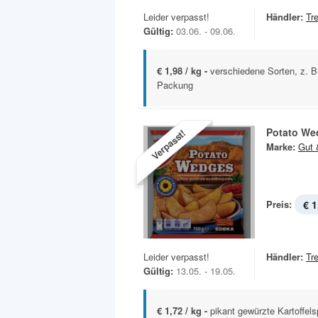
Leider verpasst!
Händler:
Tr
Gültig:
03.06. - 09.06.
€ 1,98 / kg -
verschiedene Sorten, z. B.
Packung
Potato We
Verpasst!
Marke:
Gut 
Preis:
€ 1
Leider verpasst!
Händler:
Tr
Gültig:
13.05. - 19.05.
€ 1,72 / kg -
pikant gewürzte Kartoffelsp