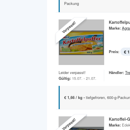
Packung
Kartoffelpu
Verpasst!
Marke:
Agra
Preis:
€ 1
Leider verpasst!
Händler:
Tr
Gültig:
15.07. - 21.07.
€ 1,66 / kg -
tiefgefroren, 600-g-Packu
Kartoffel-
Verpasst!
Marke:
Ede