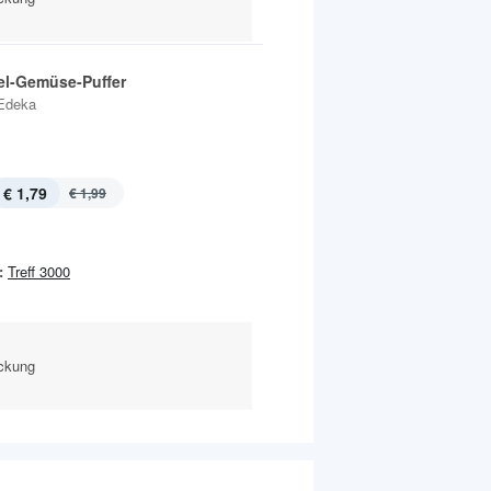
fel-Gemüse-Puffer
Edeka
€ 1,79
€ 1,99
:
Treff 3000
ackung