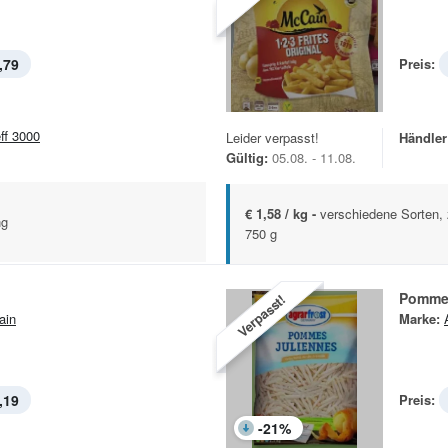
,79
Preis:
eff 3000
Leider verpasst!
Händler
Gültig:
05.08. - 11.08.
€ 1,58 / kg -
verschiedene Sorten, 
ng
750 g
Pommes
Verpasst!
ain
Marke:
,19
Preis:
-
21
%