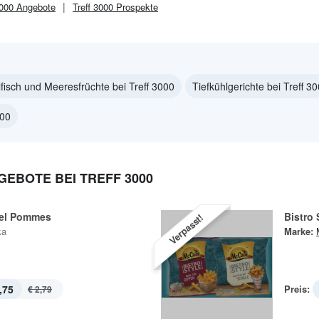
3000
Angebote
Treff 3000
Prospekte
lfisch und Meeresfrüchte bei Treff 3000
Tiefkühlgerichte bei Treff 3
000
EBOTE BEI TREFF 3000
fel Pommes
Bistro
Verpasst!
ka
Marke:
,75
Preis:
€ 2,79