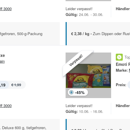
eff 3000
Leider verpasst!
Händler
Gültig:
24.06. - 30.06.
gefroren, 500-g-Packung
€ 2,38 / kg -
Zum Dippen oder Rus
uxe
Verpasst!
Top
ain
Emoti 
Marke:
,19
Preis:
€ 1,99
-
45
%
eff 3000
Leider verpasst!
Händler
Gültig:
10.06. - 16.06.
 Deluxe 600 g, tiefgefroren,