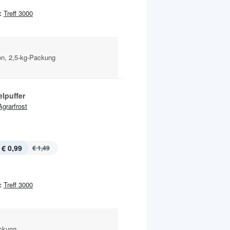
:
Treff 3000
ren, 2,5-kg-Packung
elpuffer
Agrarfrost
€ 0,99
€ 1,49
:
Treff 3000
ackung