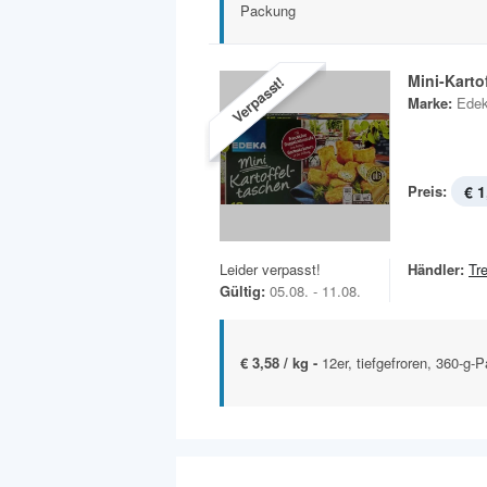
Packung
Mini-Karto
Verpasst!
Marke:
Ede
Preis:
€ 1
Leider verpasst!
Händler:
Tr
Gültig:
05.08. - 11.08.
€ 3,58 / kg -
12er, tiefgefroren, 360-g-