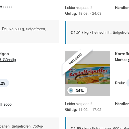
eff 3000
Leider verpasst!
Händler
Gültig:
18.03. - 24.03.
 Deluxe 600 g, tiefgefroren,
€ 1,51 / kg -
Feinschnitt, tiefgefro
dges
Kartoff
Verpasst!
& Günstig
Marke:
,29
Preis:
-
34
%
Leider verpasst!
Händler
eff 3000
Gültig:
11.02. - 17.02.
alten, tiefgefroren, 750-g-
€ 1,65 / kg -
tiefgefroren, 600-g-P