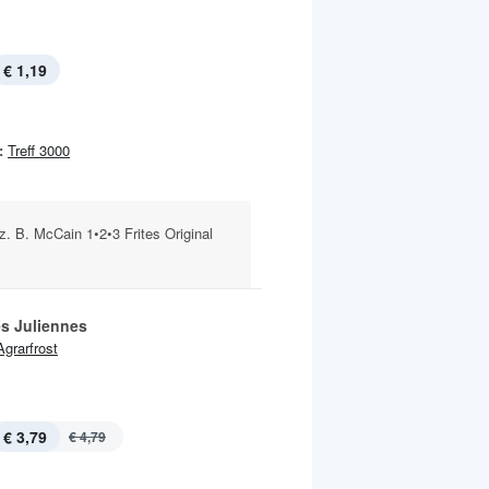
€ 1,19
:
Treff 3000
z. B. McCain 1•2•3 Frites Original
 Juliennes
Agrarfrost
€ 3,79
€ 4,79