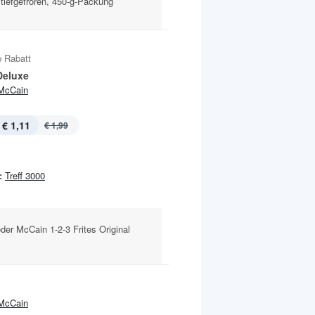
iefgefroren, 450-g-Packung
 Rabatt
Deluxe
McCain
€ 1,11
€ 1,99
:
Treff 3000
der McCain 1-2-3 Frites Original
McCain