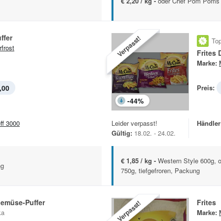
€ 2,20 / kg -
oder Chef Pom Poms t
ffer
Verpasst!
Top
rfrost
Frites 
Marke:
,00
Preis:
-
44
%
eff 3000
Leider verpasst!
Händler
Gültig:
18.02. - 24.02.
€ 1,85 / kg -
Western Style 600g, o
ng
750g, tiefgefroren, Packung
Gemüse-Puffer
Frites
Verpasst!
ka
Marke: