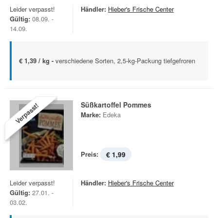
Leider verpasst!
Händler:
Hieber's Frische Center
Gültig:
08.09. -
14.09.
€ 1,39 / kg -
verschiedene Sorten, 2,5-kg-Packung tiefgefroren
Süßkartoffel Pommes
Verpasst!
Marke:
Edeka
Preis:
€ 1,99
Leider verpasst!
Händler:
Hieber's Frische Center
Gültig:
27.01. -
03.02.