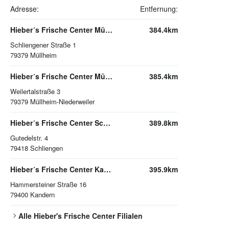
Adresse:
Entfernung:
Hieber´s Frische Center Müllheim
384.4km
Schliengener Straße 1
79379
Müllheim
Hieber´s Frische Center Müllheim-Niederweiler
385.4km
Weilertalstraße 3
79379
Müllheim-Niederweiler
Hieber´s Frische Center Schliengen
389.8km
Gutedelstr. 4
79418
Schliengen
Hieber´s Frische Center Kandern
395.9km
Hammersteiner Straße 16
79400
Kandern
Alle
Hieber's Frische Center
Filialen