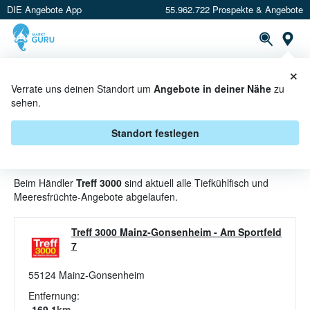
DIE Angebote App
55.962.722 Prospekte & Angebote
St
×
PROSPEKTE
ANGEBOTE
CASHBACK
Verrate uns deinen Standort um
Angebote in deiner Nähe
zu
sehen.
TIEFKÜHLFISCH UND
MEERESFRÜCHTE ANGEBOTE &
Standort festlegen
AKTIONEN BEI TREFF 3000
Beim Händler
Treff 3000
sind aktuell alle Tiefkühlfisch und
Meeresfrüchte-Angebote abgelaufen.
Treff 3000 Mainz-Gonsenheim
-
Am Sportfeld
7
55124
Mainz-Gonsenheim
Entfernung:
169.1
km