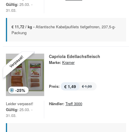
Gültig:
25.03. -
31.03.
€ 11,72 / kg -
Atlantische Kabeljaufilets tiefgefroren, 237,5-g-
Packung
Capriola Edellachsfleisch
Verpasst!
Marke:
Kramer
Preis:
€ 1,49
€ 1,99
-
25
%
Leider verpasst!
Händler:
Treff 3000
Gültig:
25.03. -
31.03.