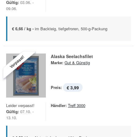
Gültig:
03.06. -
09.06.
€ 6,66 / kg -
im Backteig, tiefgefroren, 500-g-Packung
Alaska Seelachsfilet
Verpasst!
Marke:
Gut & Günstig
Preis:
€ 3,99
Leider verpasst!
Händler:
Treff 3000
Gültig:
07.10. -
13.10.