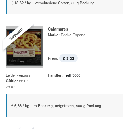
€ 18,62 / kg -
verschiedene Sorten, 80-g-Packung
Calamares
Verpasst!
Marke:
Edeka España
Preis:
€ 3,33
Leider verpasst!
Händler:
Treff 3000
Gültig:
22.07. -
28.07.
€ 6,66 / kg -
im Backteig, tiefgefroren, 500-g-Packung