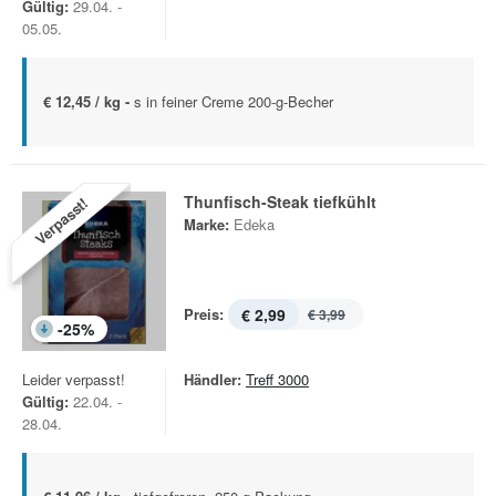
Gültig:
29.04. -
05.05.
€ 12,45 / kg -
s in feiner Creme 200-g-Becher
Thunfisch-Steak tiefkühlt
Verpasst!
Marke:
Edeka
Preis:
€ 2,99
€ 3,99
-
25
%
Leider verpasst!
Händler:
Treff 3000
Gültig:
22.04. -
28.04.