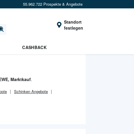
55.962.722 Prospekte & Angebote
Standort
festlegen
CASHBACK
EWE, Marktkauf
.
bote
Schinken Angebote