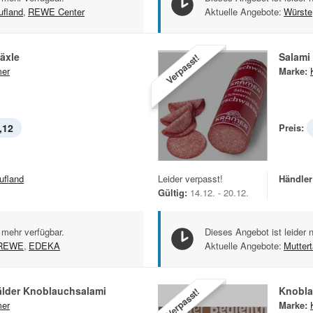
ufland
,
REWE Center
Aktuelle Angebote:
Würste
äxle
Salami
Verpasst!
er
Marke:
,12
Preis:
ufland
Leider verpasst!
Händler
Gültig:
14.12. - 20.12.
 mehr verfügbar.
Dieses Angebot ist leider 
REWE
,
EDEKA
Aktuelle Angebote:
Mutter
lder Knoblauchsalami
Knobla
Verpasst!
er
Marke: