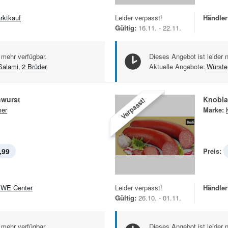
rktkauf
Leider verpasst!
Händler
Gültig:
16.11. - 22.11.
 mehr verfügbar.
Dieses Angebot ist leider 
Salami
,
2 Brüder
Aktuelle Angebote:
Würste
wurst
Knobla
Verpasst!
er
Marke:
,99
Preis:
WE Center
Leider verpasst!
Händler
Gültig:
26.10. - 01.11.
 mehr verfügbar.
Dieses Angebot ist leider 