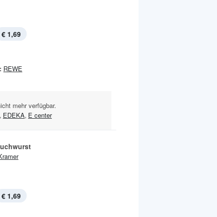
€ 1,69
:
REWE
nicht mehr verfügbar.
,
EDEKA
,
E center
uchwurst
Kramer
€ 1,69