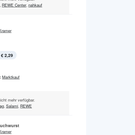
,
REWE Center
,
nahkauf
Kramer
€ 2,29
:
Marktkauf
nicht mehr verfügbar.
tag
,
Salami
,
REWE
uchwurst
Kramer