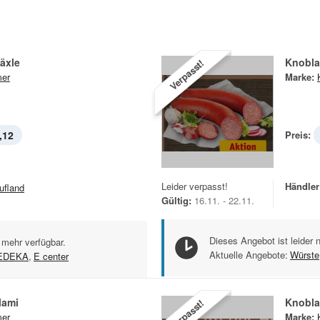
äxle
Knobla
Verpasst!
er
Marke:
,12
Preis:
Leider verpasst!
Händler
ufland
Gültig:
16.11. - 22.11.
Dieses Angebot ist leider 
 mehr verfügbar.
Aktuelle Angebote:
Würste
EDEKA
,
E center
lami
Knobla
Verpasst!
er
Marke: