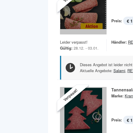
Preis:
€ 1
Leider verpasst!
Händler:
RE
Gültig:
28.12. - 03.01.
Dieses Angebot ist leider nicht
Aktuelle Angebote:
Salami
,
R
Tannensal
Verpasst!
Marke:
Kram
Preis:
€ 1