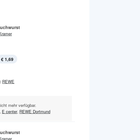
uchwurst
Kramer
€ 1,69
:
REWE
nicht mehr verfügbar.
,
E center
,
REWE Dortmund
uchwurst
Kramer