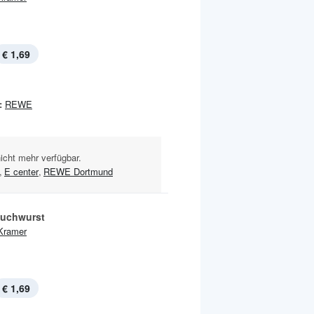
€ 1,69
:
REWE
nicht mehr verfügbar.
,
E center
,
REWE Dortmund
uchwurst
Kramer
€ 1,69