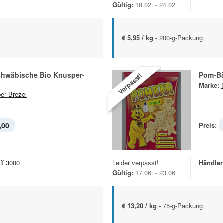
Gültig:
18.02. - 24.02.
€ 5,95 / kg -
200-g-Packung
Schwäbische Bio Knusper-
Pom-B
Verpasst!
Marke:
er Brezel
,00
Preis:
eff 3000
Leider verpasst!
Händler
Gültig:
17.06. - 23.06.
€ 13,20 / kg -
75-g-Packung