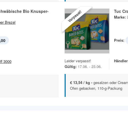
Schwäbische Bio Knusper-
Tuc Cr
Verpasst!
Marke:
er Brezel
,00
Preis:
Leider verpasst!
Händler
eff 3000
Gültig:
17.06. - 23.06.
€ 13,54 / kg -
gesalzen oder Crea
Ofen gebacken, 110-g-Packung