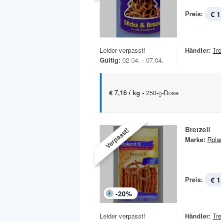
Preis:
€ 1
Leider verpasst!
Händler:
Tr
Gültig:
02.04. - 07.04.
€ 7,16 / kg -
250-g-Dose
Bretzeli
Verpasst!
Marke:
Rola
Preis:
€ 1
-
20
%
Leider verpasst!
Händler:
Tr