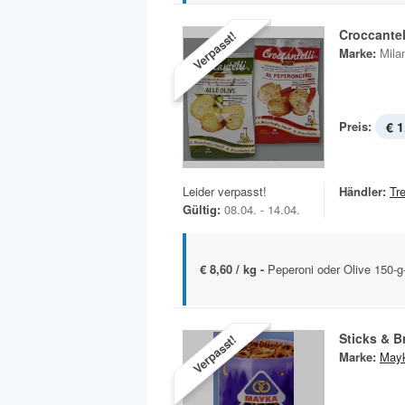
Croccantel
Verpasst!
Marke:
Mila
Preis:
€ 1
Leider verpasst!
Händler:
Tr
Gültig:
08.04. - 14.04.
€ 8,60 / kg -
Peperoni oder Olive 150-
Sticks & B
Verpasst!
Marke:
May