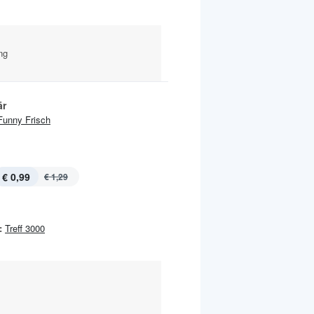
ng
är
Funny Frisch
€ 0,99
€ 1,29
:
Treff 3000