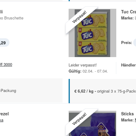
li
Tuc Cr
Verpasst!
no Bruschette
Marke:
,29
Preis:
eff 3000
Leider verpasst!
Händler
Gültig:
02.04. - 07.04.
g-Packung
€ 6,62 / kg -
original 3 x 75-g-Pac
rezel
Sticks
Verpasst!
ka
Marke: