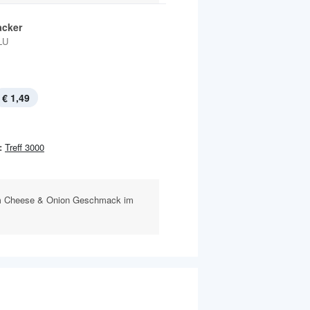
acker
LU
€ 1,49
:
Treff 3000
m Cheese & Onion Geschmack im