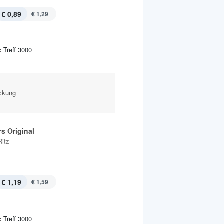
€ 0,89
€ 1,29
:
Treff 3000
ckung
s Original
Ritz
€ 1,19
€ 1,59
:
Treff 3000