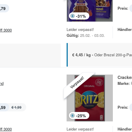
,79
Preis:
-
31
%
Leider verpasst!
Händler
eff 3000
Gültig:
25.02. - 03.03.
€ 4,45 / kg -
Oder Brezel 200-g-Pa
Cracker
Verpasst!
nd
Marke:
,59
Preis:
€ 1,99
-
25
%
eff 3000
Leider verpasst!
Händler