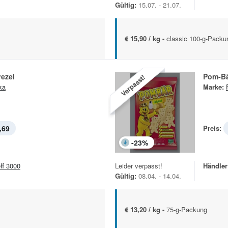
Gültig:
15.07. - 21.07.
€ 15,90 / kg -
classic 100-g-Packu
rezel
Pom-B
Verpasst!
ka
Marke:
,69
Preis:
-
23
%
eff 3000
Leider verpasst!
Händler
Gültig:
08.04. - 14.04.
€ 13,20 / kg -
75-g-Packung