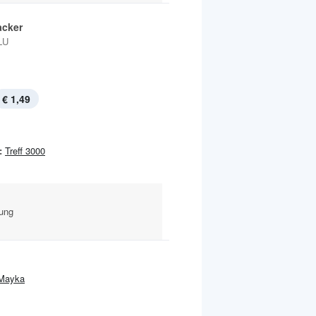
acker
LU
€ 1,49
:
Treff 3000
kung
Mayka