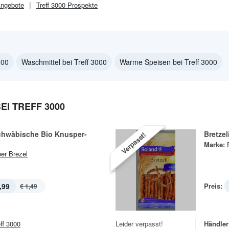
ngebote
Treff 3000
Prospekte
000
Waschmittel bei Treff 3000
Warme Speisen bei Treff 3000
I TREFF 3000
Schwäbische Bio Knusper-
Bretzel
Verpasst!
Marke:
er Brezel
,99
Preis:
€ 1,49
eff 3000
Leider verpasst!
Händler