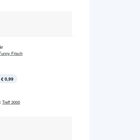
är
Funny Frisch
€ 0,99
:
Treff 3000