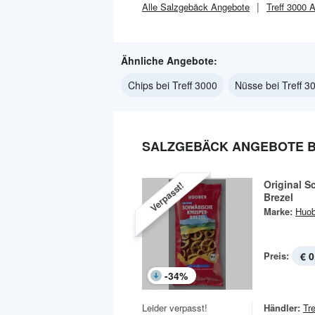
Alle
Salzgebäck
Angebote
Treff 3000
A
Ähnliche Angebote:
Chips bei Treff 3000
Nüsse bei Treff 3
SALZGEBÄCK ANGEBOTE BE
Original 
Verpasst!
Brezel
Marke:
Huob
Preis:
€ 0
-
34
%
Leider verpasst!
Händler:
Tr