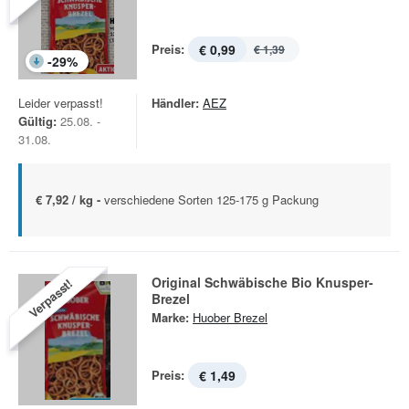
Preis:
€ 0,99
€ 1,39
-
29
%
Leider verpasst!
Händler:
AEZ
Gültig:
25.08. -
31.08.
€ 7,92 / kg -
verschiedene Sorten 125-175 g Packung
Original Schwäbische Bio Knusper-
Verpasst!
Brezel
Marke:
Huober Brezel
Preis:
€ 1,49