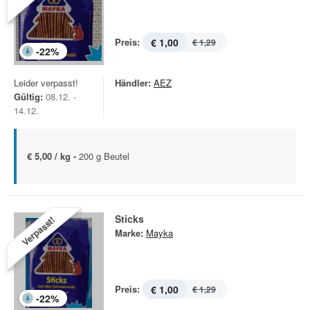
Preis:
€ 1,00
€ 1,29
-
22
%
Leider verpasst!
Händler:
AEZ
Gültig:
08.12. -
14.12.
€ 5,00 / kg -
200 g Beutel
Sticks
Verpasst!
Marke:
Mayka
Preis:
€ 1,00
€ 1,29
-
22
%