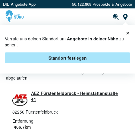
DIE Angebote App
56.122.869 Prospekte & Angebote
St
×
PROSPEKTE
ANGEBOTE
CASHBACK
Verrate uns deinen Standort um
Angebote in deiner Nähe
zu
sehen.
SALZGEBÄCK ANGEBOTE &
AKTIONEN BEI AEZ
Standort festlegen
Beim Händler
AEZ
sind aktuell alle Salzgebäck-Angebote
abgelaufen.
AEZ Fürstenfeldbruck
-
Heimstättenstraße
44
82256
Fürstenfeldbruck
Entfernung:
466.7
km