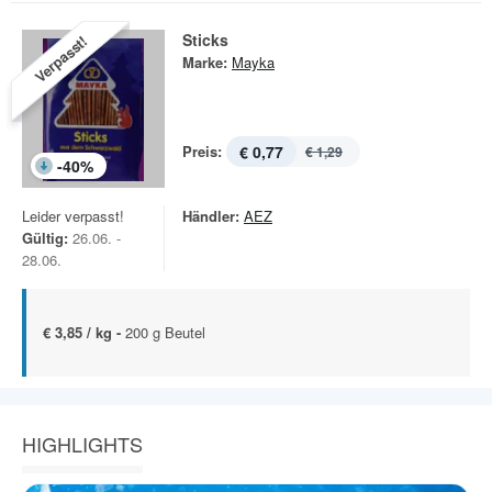
Sticks
Verpasst!
Marke:
Mayka
Preis:
€ 0,77
€ 1,29
-
40
%
Leider verpasst!
Händler:
AEZ
Gültig:
26.06. -
28.06.
€ 3,85 / kg -
200 g Beutel
HIGHLIGHTS