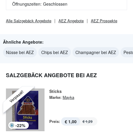
Öffnungszeiten:
Geschlossen
Alle
Salzgebäck
Angebote
AEZ
Angebote
AEZ
Prospekte
Ähnliche Angebote:
Nüsse bei AEZ
Chips bei AEZ
Champagner bei AEZ
Pest
SALZGEBÄCK ANGEBOTE BEI AEZ
Sticks
Verpasst!
Marke:
Mayka
Preis:
€ 1,00
€ 1,29
-
22
%