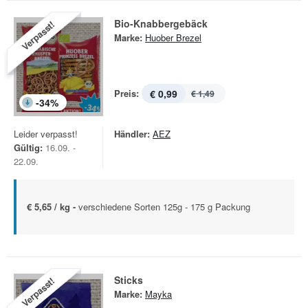
Bio-Knabbergebäck
Verpasst!
Marke:
Huober Brezel
Preis:
€ 0,99
€ 1,49
-
34
%
Leider verpasst!
Händler:
AEZ
Gültig:
16.09. -
22.09.
€ 5,65 / kg -
verschiedene Sorten 125g - 175 g Packung
Sticks
Verpasst!
Marke:
Mayka