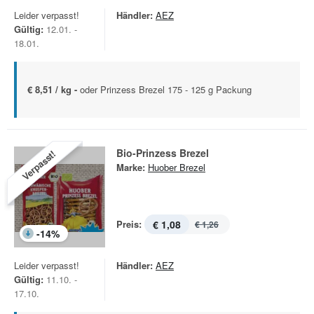
Leider verpasst!
Händler:
AEZ
Gültig:
12.01. -
18.01.
€ 8,51 / kg -
oder Prinzess Brezel 175 - 125 g Packung
Bio-Prinzess Brezel
Verpasst!
Marke:
Huober Brezel
Preis:
€ 1,08
€ 1,26
-
14
%
Leider verpasst!
Händler:
AEZ
Gültig:
11.10. -
17.10.