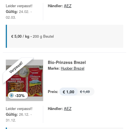
Leider verpasst!
Händler:
AEZ
Gültig:
24.02. -
02.03.
€ 5,00 / kg -
200 g Beutel
Bio-Prinzess Brezel
Verpasst!
Marke:
Huober Brezel
Preis:
€ 1,00
€ 1,49
-
33
%
Leider verpasst!
Händler:
AEZ
Gültig:
26.12. -
31.12.