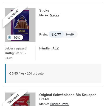
Sticks
Verpasst!
Marke:
Mayka
Preis:
€ 0,77
€ 1,29
-
40
%
Leider verpasst!
Händler:
AEZ
Gültig:
22.05. -
24.05.
€ 3,85 / kg -
200 g Beute
Original Schwäbische Bio Knusper-
Verpasst!
Brezel
Marke:
Huober Brezel